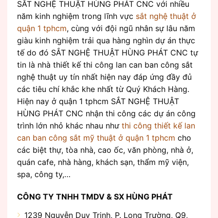
SẮT NGHỆ THUẬT HÙNG PHÁT CNC với nhiều
năm kinh nghiệm trong lĩnh vực
sắt nghệ thuật ở
quận 1 tphcm
, cùng với đội ngũ nhân sự lâu năm
giàu kinh nghiệm trải qua hàng nghìn dự án thực
tế do đó SẮT NGHỆ THUẬT HÙNG PHÁT CNC tự
tin là nhà thiết kế thi công lan can ban công sắt
nghệ thuật uy tín nhất hiện nay đáp ứng đầy đủ
các tiêu chí khắc khe nhất từ Quý Khách Hàng.
Hiện nay ở quận 1 tphcm SẮT NGHỆ THUẬT
HÙNG PHÁT CNC nhận thi công các dự án công
trình lớn nhỏ khác nhau như
thi công thiết kế lan
can ban công sắt mỹ thuật ở quận 1 tphcm
cho
các biệt thự, tòa nhà, cao ốc, văn phòng, nhà ở,
quán cafe, nhà hàng, khách sạn, thẩm mỹ viện,
spa, công ty,…
CÔNG TY TNHH TMDV & SX HÙNG PHÁT
1239 Nguyễn Duy Trinh, P. Long Trường, Q9,