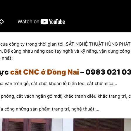
n của công ty trong thời gian tới, SẮT NGHỆ THUẬT HÙNG PHÁT
n, Để cùng nhau nâng cao tay nghề và kỹ năng, vận dụng công n
 nhất:
vực
cắt CNC ở Đồng Nai
– 0983 021 03
oa văn trên gỗ, cắt chữ, khoan lỗ biển led, cắt chữ mica…
n phòng, cắt vách ngăn gỗ mdf, khắc tranh điêu khắc trang trí, 
 gia công những sản phẩm trang trí, nghệ thuật,…