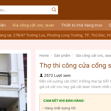
iện
Gia công cắt cnc, laser
Thiết bị nhà hàng Inox
G
àng tại: 27B/47 Trường Lưu, Phường Long Trường, TP. Thủ Đức, 
Home
/
Sản phẩm
/
Gia công cắt cnc, las
Thợ thi công cửa cổng 
2572 Lượt xem
Đến với xưởng cắt CNC ở Đồng Nai tại S
giá cả cắt cnc hay giá cắt laser nhanh nhất 
CAM KẾT KHI BÁN HÀNG:
- Hàng chất lượng tốt.