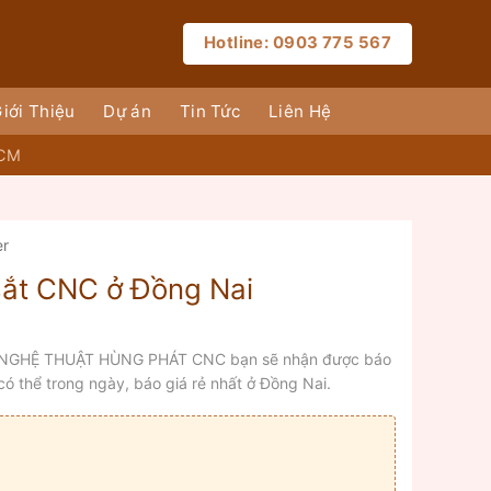
Hotline: 0903 775 567
iới Thiệu
Dự án
Tin Tức
Liên Hệ
HCM
er
sắt CNC ở Đồng Nai
ẮT NGHỆ THUẬT HÙNG PHÁT CNC bạn sẽ nhận được báo
có thể trong ngày, báo giá rẻ nhất ở Đồng Nai.