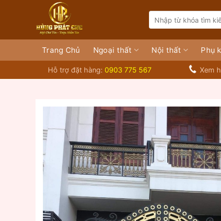
Bỏ
Search
qua
for:
nội
dung
Trang Chủ
Ngoại thất
Nội thất
Phụ k
Hỗ trợ đặt hàng:
0903 775 567
Xem h