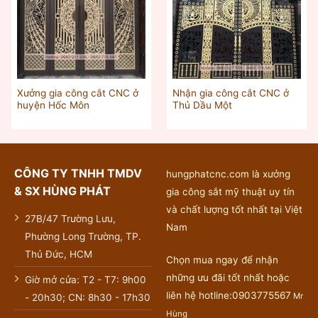
Xưởng gia công cắt CNC ở
Nhận gia công cắt CNC ở
huyện Hốc Môn
Thủ Dầu Một‎
CÔNG TY TNHH TMDV
hungphatcnc.com là xưởng
& SX HÙNG PHÁT
gia công sắt mỹ thuật uy tín
và chất lượng tốt nhất tại Việt
27B/47 Trường Lưu,
Nam
Phường Long Trường, TP.
Thủ Đức, HCM
Chọn mua ngay để nhận
những ưu đãi tốt nhất hoặc
Giờ mở cửa: T2 - T7: 9h00
liên hệ hotline:0903775567
Mr
- 20h30; CN: 8h30 - 17h30
Hùng