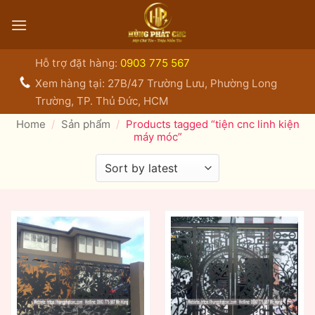
Bỏ
qua
nội
dung
Hỗ trợ đặt hàng:
0903 775 567
Xem hàng tại: 27B/47 Trường Lưu, Phường Long
Trường, TP. Thủ Đức, HCM
Home
/
Sản phẩm
/
Products tagged “tiện cnc linh kiện
máy móc”