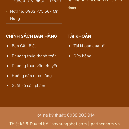
liên hệ hotline:0903775567
Mr
- 20h30; CN: 8h30 - 17h30
Hùng
Hotline: 0903.775.567 Mr
Hùng
CHÍNH SÁCH BÁN HÀNG
TÀI KHOẢN
Bạn Cần Biết
Tài khoản của tôi
Phương thức thanh toán
Cửa hàng
Phương thức vận chuyển
Hướng dẫn mua hàng
Xuất xứ sản phẩm
Hotline kỹ thuật: 0988 303 914
Thiết kế & Duy trì bởi inoxhungphat.com |
partner.com.vn