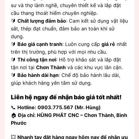
sư và thợ lành nghề, chuyên thiết kế và lắp đặt
cầu thang thoát hiểm chuyên nghiệp.
🔰
Chất lượng đảm bảo
: Cam kết sử dụng vật liệu
sắt, thép đạt chuẩn, đảm bảo an toàn khi sử
dụng.
🔰
Báo giá cạnh tranh
: Luôn cung cấp
giá rẻ
nhất
trên thị trường, phù hợp với mọi nhu cầu.
🔰
Thi công tận nơi
: Hỗ trợ khảo sát và lắp đặt
tận nơi tại
Chơn Thành
và các khu vực lân cận.
🔰
Bảo hành dài hạn
: Chế độ bảo hành lâu dài,
giúp khách hàng yên tâm sử dụng.
Liên hệ ngay để nhận báo giá tốt nhất!
📞
Hotline: 0903.775.567 (Mr. Hùng)
🏠
Địa chỉ: HÙNG PHÁT CNC – Chơn Thành, Bình
Phước
💥
Nhanh tay đặt hàng ngay hôm nay để nhận ưu