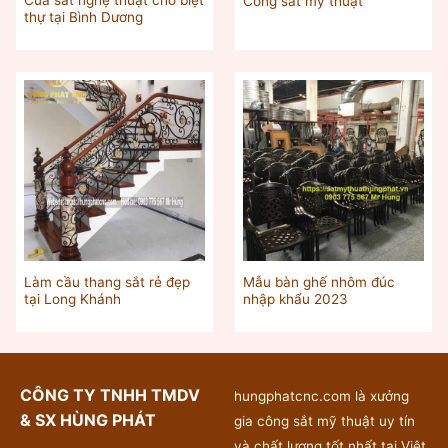
Cửa sắt nghệ thuật cho biệt
Cổng sắt mỹ thuật
thự tại Bình Dương
Làm cầu thang sắt rẻ đẹp
Mẫu bàn ghế nhôm đúc
tại Long Khánh
nhập khẩu 2023
CÔNG TY TNHH TMDV
hungphatcnc.com là xưởng
& SX HÙNG PHÁT
gia công sắt mỹ thuật uy tín
và chất lượng tốt nhất tại Việt