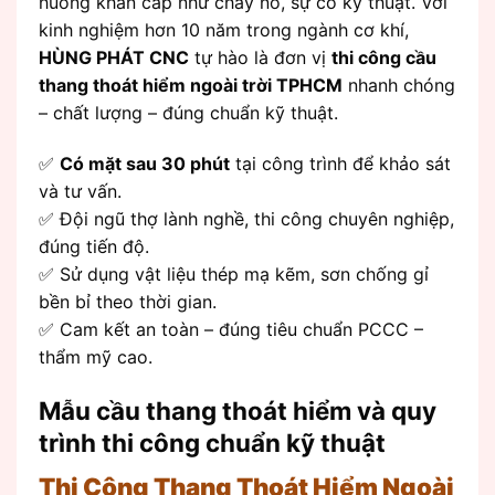
huống khẩn cấp như cháy nổ, sự cố kỹ thuật. Với
kinh nghiệm hơn 10 năm trong ngành cơ khí,
HÙNG PHÁT CNC
tự hào là đơn vị
thi công cầu
thang thoát hiểm ngoài trời TPHCM
nhanh chóng
– chất lượng – đúng chuẩn kỹ thuật.
✅
Có mặt sau 30 phút
tại công trình để khảo sát
và tư vấn.
✅ Đội ngũ thợ lành nghề, thi công chuyên nghiệp,
đúng tiến độ.
✅ Sử dụng vật liệu thép mạ kẽm, sơn chống gỉ
bền bỉ theo thời gian.
✅ Cam kết an toàn – đúng tiêu chuẩn PCCC –
thẩm mỹ cao.
Mẫu cầu thang thoát hiểm và quy
trình thi công chuẩn kỹ thuật
Thi Công Thang Thoát Hiểm Ngoài