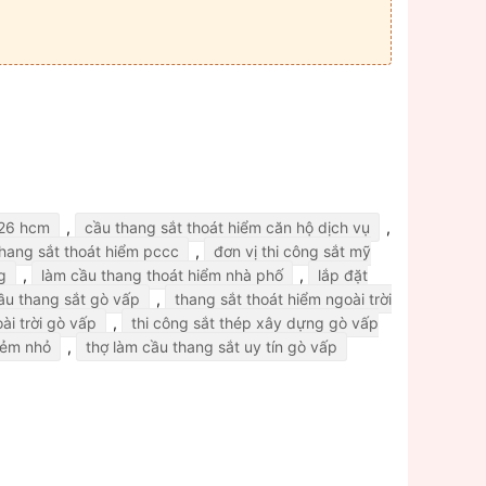
026 hcm
,
cầu thang sắt thoát hiểm căn hộ dịch vụ
,
hang sắt thoát hiểm pccc
,
đơn vị thi công sắt mỹ
g
,
làm cầu thang thoát hiểm nhà phố
,
lắp đặt
ầu thang sắt gò vấp
,
thang sắt thoát hiểm ngoài trời
ài trời gò vấp
,
thi công sắt thép xây dựng gò vấp
hẻm nhỏ
,
thợ làm cầu thang sắt uy tín gò vấp