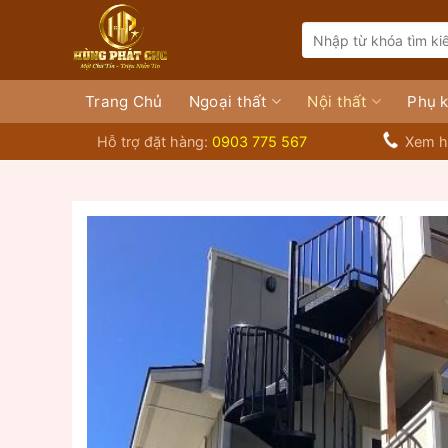
Bỏ
Search
qua
for:
nội
dung
Trang Chủ
Ngoại thất
Nội thất
Phụ k
Hỗ trợ đặt hàng:
0903 775 567
Xem h