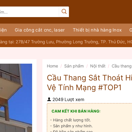
iện
Gia công cắt cnc, laser
Thiết bị nhà hàng Inox
G
àng tại: 27B/47 Trường Lưu, Phường Long Trường, TP. Thủ Đức, 
Home
/
Sản phẩm
/
Nội thất
/
Cầu thang
Cầu Thang Sắt Thoát H
Vệ Tính Mạng #TOP1
2049 Lượt xem
CAM KẾT KHI BÁN HÀNG:
- Hàng chất lượng tốt.
- Sản phẩm y như hình.
- Độ bền sản phẩm cao.