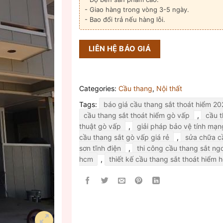
- Giao hàng trong vòng 3-5 ngày.
- Bao đổi trả nếu hàng lỗi.
LIÊN HỆ BÁO GIÁ
Categories:
Cầu thang
,
Nội thất
Tags:
báo giá cầu thang sắt thoát hiểm 2
cầu thang sắt thoát hiểm gò vấp
,
cầu t
thuật gò vấp
,
giải pháp bảo vệ tính mạn
cầu thang sắt gò vấp giá rẻ
,
sửa chữa c
sơn tĩnh điện
,
thi công cầu thang sắt ngo
hcm
,
thiết kế cầu thang sắt thoát hiểm 