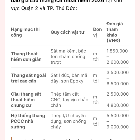
báo giá cầu thang sắt thoát hiểm 2026
tại khu
vực Quận 2 và TP. Thủ Đức:
Đơn giá
Hạng mục thi
Đơn
tham
Quy cách vật tư
công
vị
khảo
(VNĐ)
Sắt mạ kẽm, bậc
1.850.000
Thang thoát
m
tôn nhám chống
–
hiểm đơn giản
tới
trượt
2.600.000
3.500.000
Thang sắt ngoài
Sắt I đúc, bản mã
m
–
trời cao cấp
dày, sơn Epoxy
tới
6.500.000
Cầu thang sắt
Thép tấm cắt
2.500.000
m
thoát hiểm
CNC, tay vịn chắc
–
tới
chung cư
chắn
4.800.000
Hệ thống thang
Thép I/U chuyên
5.500.000
m
PCCC nhà
dụng, sơn chống
–
tới
xưởng
cháy
9.000.000