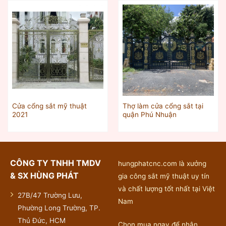
Cửa cổng sắt mỹ thuật
Thợ làm cửa cổng sắt tại
2021
quận Phú Nhuận
CÔNG TY TNHH TMDV
hungphatcnc.com là xưởng
& SX HÙNG PHÁT
gia công sắt mỹ thuật uy tín
và chất lượng tốt nhất tại Việt
27B/47 Trường Lưu,
Nam
Phường Long Trường, TP.
Thủ Đức, HCM
Chọn mua ngay để nhận