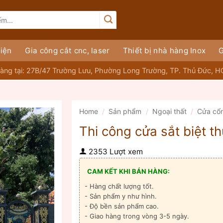
iện
Gia công cắt cnc, laser
Thiết bị nhà hàng Inox
G
àng tại: 27B/47 Trường Lưu, Phường Long Trường, TP. Thủ Đức, 
Home
/
Sản phẩm
/
Ngoại thất
/
Cửa cổ
Thi công cửa sắt biệt t
2353 Lượt xem
CAM KẾT KHI BÁN HÀNG:
- Hàng chất lượng tốt.
- Sản phẩm y như hình.
- Độ bền sản phẩm cao.
- Giao hàng trong vòng 3-5 ngày.