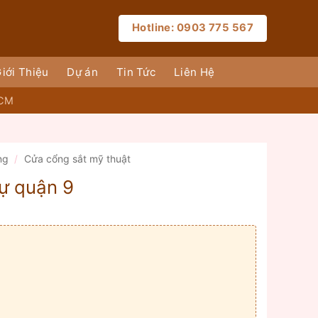
Hotline: 0903 775 567
iới Thiệu
Dự án
Tin Tức
Liên Hệ
HCM
ng
/
Cửa cổng sắt mỹ thuật
hự quận 9