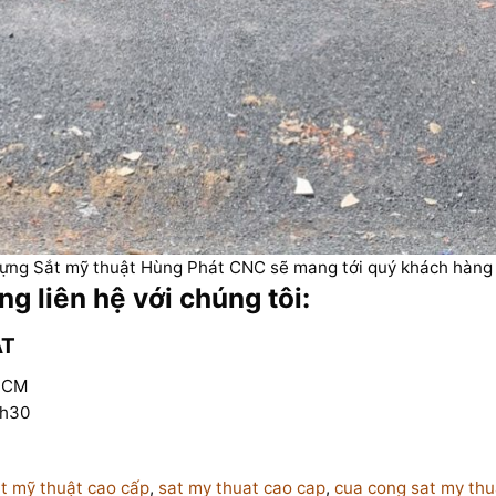
ựng Sắt mỹ thuật Hùng Phát CNC sẽ mang tới quý khách hàng 
ng liên hệ với chúng tôi:
ÁT
 HCM
7h30
t mỹ thuật cao cấp
,
sat my thuat cao cap
,
cua cong sat my thu