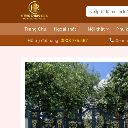
Bỏ
Search
qua
for:
nội
dung
Trang Chủ
Ngoại thất
Nội thất
Phụ k
Hỗ trợ đặt hàng:
0903 775 567
Xem h