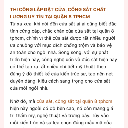
THI CÔNG LẮP ĐẶT CỬA, CỔNG SẮT CHẤT
LƯỢNG UY TÍN TẠI QUẬN 8 TPHCM
Từ xa xưa, khi nói đến cửa sắt ai ai cũng biết đặc
tính cứng cáp, chắc chắn của cửa sắt tại quận 8
tphcm, chính vì thế cửa sắt được rất nhiều người
ưa chuộng với mục đích chống trộm và bảo vệ
an toàn cho ngôi nhà. Song song, với sự phát
triển hiện này, công nghệ uốn và đúc sắt hiện nay
có thể tạo ra rất nhiều chi tiết mỹ thuật theo
đúng ý đồ thiết kế của kiến trúc sư, tạo nên nét
duyên dáng, kiểu cách sang trọng cho cửa sắt
của mỗi ngôi nhà.
Nhờ đó, mà
cửa sắt, cổng sắt tại quận 8 tphcm
hiện này ngoài có độ bền cao, nó còn mang giá
trị thẩm mỹ, nghệ thuật và trưng bày. Tùy vào
mỗi kiến trúc và sự lựa chọn đúng mẫu mã cửa