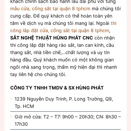
khách chính sách bảo hành lâu dài phù với từng
mẫu cửa, cổng sắt tại quận 8 tphcm
mà chúng tôi
cung cấp. Để quý khách có thể hoàn toàn yên
tâm về dịch vụ mà chúng tôi mang lại. Ngoài
thi
công lắp đặt cửa, cổng sắt tại quận 8 tphcm
,
SẮT NGHỆ THUẬT HÙNG PHÁT CNC
còn nhận
thi công lắp đặt hàng rào sắt, lan can kính, cầu
thang sắt, nhà tiền chế,…chất lượng và uy tín
hàng đầu. Quý khách muốn có một không gian
ngôi nhà sang trọng, thẩm mỹ hiện đại thì nhanh
tay liên hệ cho chúng tôi.
CÔNG TY TNHH TMDV & SX HÙNG PHÁT
1239 Nguyễn Duy Trinh, P. Long Trường, Q9,
Tp. HCM
Giờ mở cửa: T2 – T7: 9h00 – 20h30; CN: 8h30 –
17h30