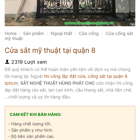
Home
/
Sản phẩm
/
Ngoại thất
/
Cửa cổng
/
Cửa cổng sắt
mỹ thuật
Cửa sắt mỹ thuật tại quận 8
2319 Lượt xem
Để quý khách có thể hoàn toàn yên tâm về dịch vụ mà chúng
tôi mang lại. Ngoài
thi công lắp đặt cửa, cổng sắt tại quận 8
tphcm
,
SẮT NGHỆ THUẬT HÙNG PHÁT CNC
còn nhận thi công
lắp đặt hàng rào sắt, lan can kính, cầu thang sắt, nhà tiền chế,
…chất lượng và uy tín hàng đầu.
CAM KẾT KHI BÁN HÀNG:
- Hàng chất lượng tốt.
- Sản phẩm y như hình.
- Độ bền sản phẩm cao.