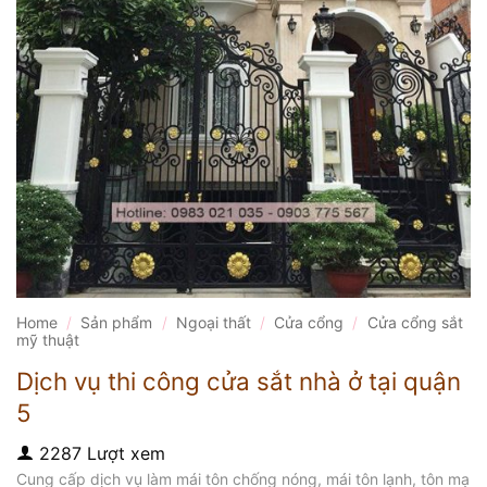
Home
/
Sản phẩm
/
Ngoại thất
/
Cửa cổng
/
Cửa cổng sắt
mỹ thuật
Dịch vụ thi công cửa sắt nhà ở tại quận
5
2287 Lượt xem
Cung cấp dịch vụ làm mái tôn chống nóng, mái tôn lạnh, tôn mạ