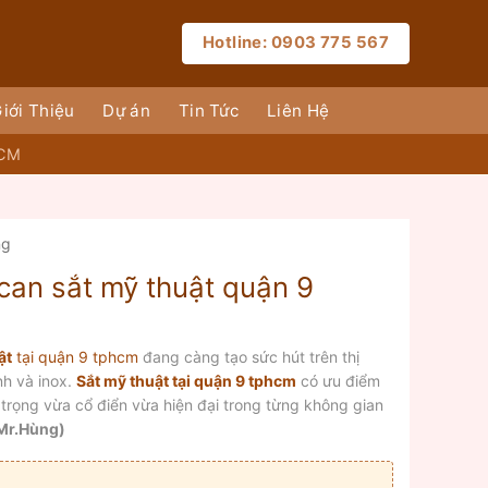
Hotline: 0903 775 567
iới Thiệu
Dự án
Tin Tức
Liên Hệ
HCM
ng
can sắt mỹ thuật quận 9
ật
tại quận 9 tphcm
đang càng tạo sức hút trên thị
nh và inox.
Sắt mỹ thuật tại quận 9 tphcm
có ưu điểm
trọng vừa cổ điển vừa hiện đại trong từng không gian
Mr.Hùng)