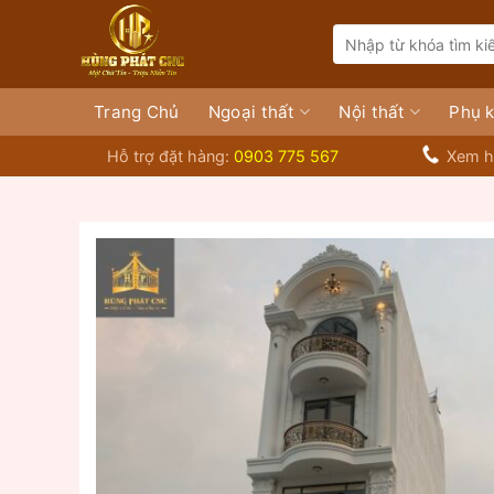
Bỏ
Search
qua
for:
nội
dung
Trang Chủ
Ngoại thất
Nội thất
Phụ k
Hỗ trợ đặt hàng:
0903 775 567
Xem h