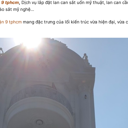
n 9 tphcm
,
Dịch vụ lắp đặt lan can sắt uốn mỹ thuật, lan can c
rào sắt mỹ nghệ…
ận 9 tphcm
mang đặc trưng của lối kiến trúc vừa hiện đại, vừa c