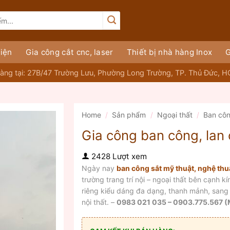
iện
Gia công cắt cnc, laser
Thiết bị nhà hàng Inox
G
àng tại: 27B/47 Trường Lưu, Phường Long Trường, TP. Thủ Đức, 
Home
/
Sản phẩm
/
Ngoại thất
/
Ban cô
Gia công ban công, lan 
2428 Lượt xem
Ngày nay
ban công sắt mỹ thuật, nghệ thu
trường trang trí nội – ngoại thất bên cạnh kí
riêng kiểu dáng đa dạng, thanh mảnh, sang 
nội thất. –
0983 021 035 – 0903.775.567 (