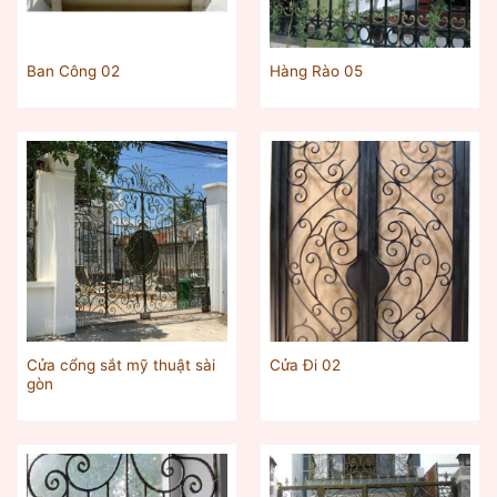
Ban Công 02
Hàng Rào 05
Cửa cổng sắt mỹ thuật sài
Cửa Đi 02
gòn