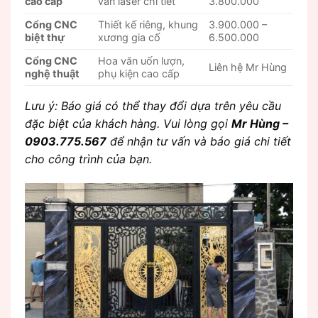
cao cấp
văn laser chi tiết
3.800.000
Cổng CNC
Thiết kế riêng, khung
3.900.000 –
biệt thự
xương gia cố
6.500.000
Cổng CNC
Hoa văn uốn lượn,
Liên hệ Mr Hùng
nghệ thuật
phụ kiện cao cấp
Lưu ý: Báo giá có thể thay đổi dựa trên yêu cầu
đặc biệt của khách hàng. Vui lòng gọi
Mr Hùng –
0903.775.567
để nhận tư vấn và báo giá chi tiết
cho công trình của bạn.