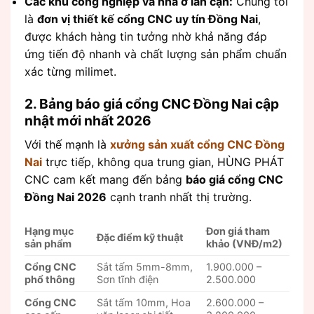
Các khu công nghiệp và nhà ở lân cận:
Chúng tôi
là
đơn vị thiết kế cổng CNC uy tín Đồng Nai
,
được khách hàng tin tưởng nhờ khả năng đáp
ứng tiến độ nhanh và chất lượng sản phẩm chuẩn
xác từng milimet.
2. Bảng báo giá cổng CNC Đồng Nai cập
nhật mới nhất 2026
Với thế mạnh là
xưởng sản xuất cổng CNC Đồng
Nai
trực tiếp, không qua trung gian, HÙNG PHÁT
CNC cam kết mang đến bảng
báo giá cổng CNC
Đồng Nai 2026
cạnh tranh nhất thị trường.
Hạng mục
Đơn giá tham
Đặc điểm kỹ thuật
sản phẩm
khảo (VNĐ/m2)
Cổng CNC
Sắt tấm 5mm-8mm,
1.900.000 –
phổ thông
Sơn tĩnh điện
2.500.000
Cổng CNC
Sắt tấm 10mm, Hoa
2.600.000 –