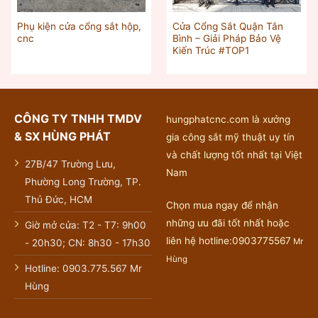
Phụ kiện cửa cổng sắt hộp,
Cửa Cổng Sắt Quận Tân
cnc
Bình – Giải Pháp Bảo Vệ
Kiến Trúc #TOP1
CÔNG TY TNHH TMDV
hungphatcnc.com là xưởng
& SX HÙNG PHÁT
gia công sắt mỹ thuật uy tín
và chất lượng tốt nhất tại Việt
27B/47 Trường Lưu,
Nam
Phường Long Trường, TP.
Thủ Đức, HCM
Chọn mua ngay để nhận
những ưu đãi tốt nhất hoặc
Giờ mở cửa: T2 - T7: 9h00
liên hệ hotline:0903775567
Mr
- 20h30; CN: 8h30 - 17h30
Hùng
Hotline: 0903.775.567 Mr
Hùng