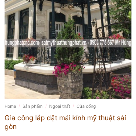
Home
/
Sản phẩm
/
Ngoại thất
/
Cửa cổng
Gia công lắp đặt mái kính mỹ thuật sài
gòn