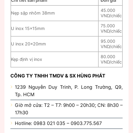
Chi tiết sản phẩm
Đơn giá
45.000
Nẹp sập nhôm 38mm
VND/chiếc
75.000
U inox 15x15mm
VND/chiếc
95.000
U inox 20x20mm
VND/chiếc
80.000
Kẹp định vị inox
VND/chiếc
CÔNG TY TNHH TMDV & SX HÙNG PHÁT
1239 Nguyễn Duy Trinh, P. Long Trường, Q9,
Tp. HCM
Giờ mở cửa: T2 – T7: 9h00 – 20h30; CN: 8h30 –
17h30
Hotline: 0983 021 035 – 0903.775.567