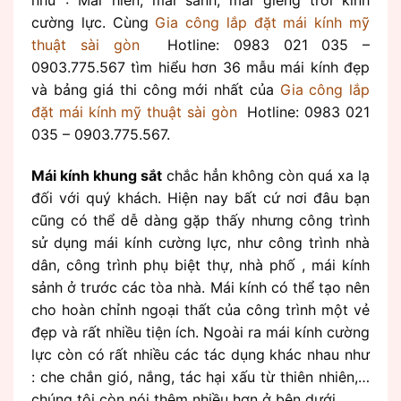
như : Mái hiên, mái sảnh, mái giếng trời kính
cường lực. Cùng
Gia công lắp đặt mái kính mỹ
thuật sài gòn
Hotline: 0983 021 035 –
0903.775.567 tìm hiểu hơn 36 mẫu mái kính đẹp
và bảng giá thi công mới nhất của
Gia công lắp
đặt mái kính mỹ thuật sài gòn
Hotline: 0983 021
035 – 0903.775.567.
Mái kính khung sắt
chắc hẳn không còn quá xa lạ
đối với quý khách. Hiện nay bất cứ nơi đâu bạn
cũng có thể dễ dàng gặp thấy nhưng công trình
sử dụng mái kính cường lực, như công trình nhà
dân, công trình phụ biệt thự, nhà phố , mái kính
sảnh ở trước các tòa nhà. Mái kính có thể tạo nên
cho hoàn chỉnh ngoại thất của công trình một vẻ
đẹp và rất nhiều tiện ích. Ngoài ra mái kính cường
lực còn có rất nhiều các tác dụng khác nhau như
: che chắn gió, nắng, tác hại xấu từ thiên nhiên,…
chúng tôi còn nói thêm nhiều hơn ở bên dưới.