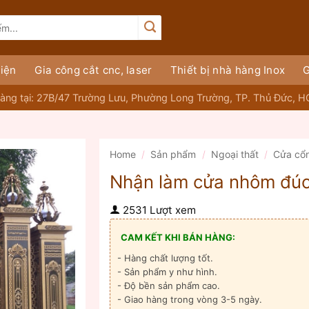
iện
Gia công cắt cnc, laser
Thiết bị nhà hàng Inox
G
àng tại: 27B/47 Trường Lưu, Phường Long Trường, TP. Thủ Đức, 
Home
/
Sản phẩm
/
Ngoại thất
/
Cửa cổ
Nhận làm cửa nhôm đúc 
2531 Lượt xem
CAM KẾT KHI BÁN HÀNG:
- Hàng chất lượng tốt.
- Sản phẩm y như hình.
- Độ bền sản phẩm cao.
- Giao hàng trong vòng 3-5 ngày.