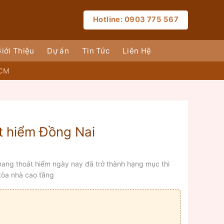
Hotline: 0903 775 567
iới Thiệu
Dự án
Tin Tức
Liên Hệ
HCM
t hiểm Đồng Nai
hang thoát hiểm ngày nay đã trở thành hạng mục thi
tòa nhà cao tầng