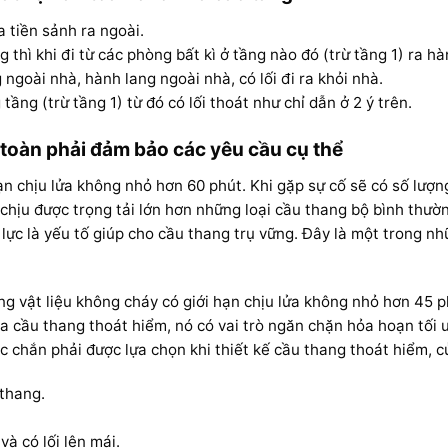
a tiền sảnh ra ngoài.
thì khi đi từ các phòng bất kì ở tầng nào đó (trừ tầng 1) ra hà
 ngoài nhà, hành lang ngoài nhà, có lối đi ra khỏi nhà.
ầng (trừ tầng 1) từ đó có lối thoát như chỉ dẫn ở 2 ý trên.
 toàn phải đảm bảo các yêu cầu cụ thể
hạn chịu lửa không nhỏ hơn 60 phút. Khi gặp sự cố sẽ có số lượ
, chịu được trọng tải lớn hơn những loại cầu thang bộ bình thườ
u lực là yếu tố giúp cho cầu thang trụ vững. Đây là một trong 
 vật liệu không cháy có giới hạn chịu lửa không nhỏ hơn 45 p
 cầu thang thoát hiểm, nó có vai trò ngăn chặn hỏa hoạn tối ư
hắc chắn phải được lựa chọn khi thiết kế cầu thang thoát hiểm, 
 thang.
à có lối lên mái.