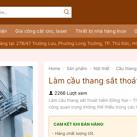
iện
Gia công cắt cnc, laser
Thiết bị nhà hàng Inox
G
àng tại: 27B/47 Trường Lưu, Phường Long Trường, TP. Thủ Đức, 
Home
/
Sản phẩm
/
Nội thất
/
Cầu thang
Làm cầu thang sắt thoá
2266 Lượt xem
Làm cầu thang sắt thoát hiểm Đồng Nai – T
công quan trọng không thể thiếu trong các 
CAM KẾT KHI BÁN HÀNG:
- Hàng chất lượng tốt.