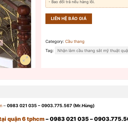
- Bao đổi trả nếu hàng lỗi.
LIÊN HỆ BÁO GIÁ
Category:
Cầu thang
Tag:
Nhận làm cầu thang sắt mỹ thuật quậ
cm
–
0983 021 035 – 0903.775.567 (Mr.Hùng)
 tại quận 6 tphcm
– 0983 021 035 – 0903.775.5