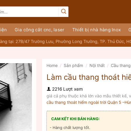
iện
Gia công cắt cnc, laser
Thiết bị nhà hàng Inox
G
àng tại: 27B/47 Trường Lưu, Phường Long Trường, TP. Thủ Đức, 
Home
/
Sản phẩm
/
Nội thất
/
Cầu thang
Làm cầu thang thoát hi
2216 Lượt xem
giá cả phụ thuộc khá lớn vào mẫu thiết kế, vị
cầu thang thoát hiểm ngoài trời Quận 5 –H
CAM KẾT KHI BÁN HÀNG:
- Hàng chất lượng tốt.