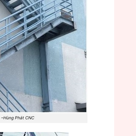
 5 –Hùng Phát CNC