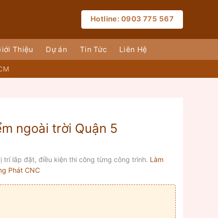
Hotline: 0903 775 567
iới Thiệu
Dự án
Tin Tức
Liên Hệ
HCM
ểm ngoài trời Quận 5
 trí lắp đặt, điều kiện thi công từng công trình.
Làm
ùng Phát CNC