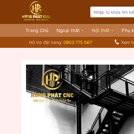
Bỏ
Search
qua
for:
nội
dung
Trang Chủ
Ngoại thất
Nội thất
Phụ k
Hỗ trợ đặt hàng:
0903 775 567
Xem h