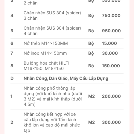
3
Bộ
550.000
2 chân
Chân nhện SUS 304 (spider)
4
Bộ
750.000
3 chân
Chân nhện SUS 304 (spider)
5
Bộ
950.000
4 chân
6
Nở thép M14x150MM
Bộ
15.000
7
Nở inox M14x150mm
Bộ
30.000
Bu lông hóa chất HILTI
8
Bộ
150.000
M16x150, M18x150
D
Nhân Công, Dàn Giáo, Máy Cẩu Lắp Dựng
Nhân công phổ thông lắp
dựng (với khổ kính nhỏ (dưới
1
M2
200.000
3 M2) và mái kính thấp (dưới
4.5m)
Nhân công kết hợp với xe
cẩu lắp dựng với Tấm kính
2
M2
300.000
khổ lớn và cao độ mái phức
tạp