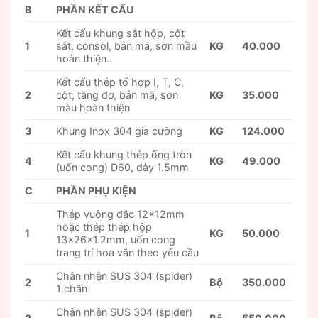
B
PHẦN KẾT CẤU
Kết cấu khung sắt hộp, cột
1
sắt, consol, bản mã, sơn mầu
KG
40.000
hoàn thiện..
Kết cấu thép tổ hợp I, T, C,
2
cột, tăng đơ, bản mã, sơn
KG
35.000
màu hoàn thiện
3
Khung Inox 304 gia cường
KG
124.000
Kết cấu khung thép ống tròn
4
KG
49.000
(uốn cong) D60, dày 1.5mm
C
PHẦN PHỤ KIỆN
Thép vuông đặc 12x12mm
hoặc thép thép hộp
1
KG
50.000
13x26x1.2mm, uốn cong
trang trí hoa văn theo yêu cầu
Chân nhện SUS 304 (spider)
2
Bộ
350.000
1 chân
Chân nhện SUS 304 (spider)