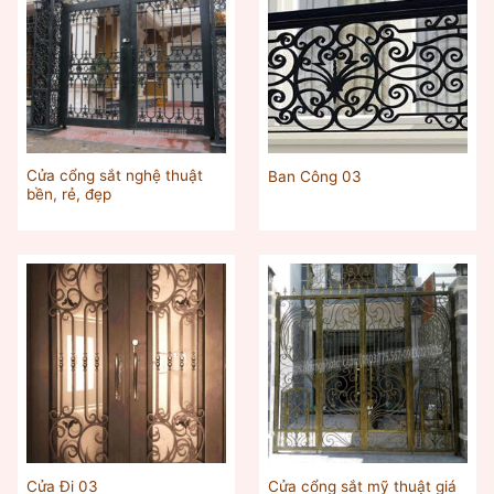
Cửa cổng sắt nghệ thuật
Ban Công 03
bền, rẻ, đẹp
Cửa cổng sắt mỹ thuật giá
Cửa Đi 03