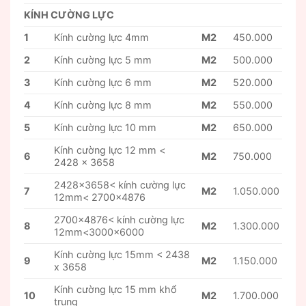
KÍNH CƯỜNG LỰC
1
Kính cường lực 4mm
M2
450.000
2
Kính cường lực 5 mm
M2
500.000
3
Kính cường lực 6 mm
M2
520.000
4
Kính cường lực 8 mm
M2
550.000
5
Kính cường lực 10 mm
M2
650.000
Kính cường lực 12 mm <
6
M2
750.000
2428 x 3658
2428×3658< kính cường lực
7
M2
1.050.000
12mm< 2700×4876
2700×4876< kính cường lực
8
M2
1.300.000
12mm<3000×6000
Kính cường lực 15mm < 2438
9
M2
1.150.000
x 3658
Kính cường lực 15 mm khổ
10
M2
1.700.000
trung