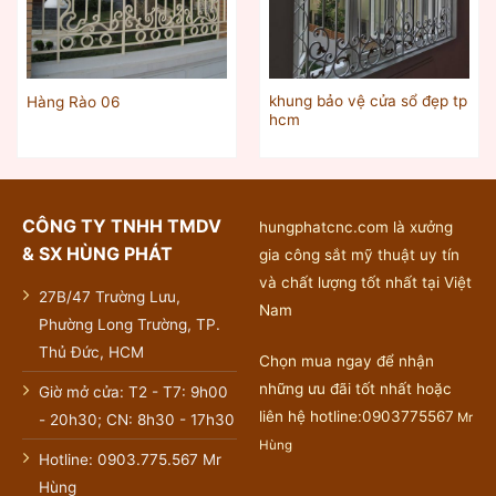
khung bảo vệ cửa sổ đẹp tp
Hàng Rào 06
hcm
CÔNG TY TNHH TMDV
hungphatcnc.com là xưởng
& SX HÙNG PHÁT
gia công sắt mỹ thuật uy tín
và chất lượng tốt nhất tại Việt
27B/47 Trường Lưu,
Nam
Phường Long Trường, TP.
Thủ Đức, HCM
Chọn mua ngay để nhận
những ưu đãi tốt nhất hoặc
Giờ mở cửa: T2 - T7: 9h00
liên hệ hotline:0903775567
Mr
- 20h30; CN: 8h30 - 17h30
Hùng
Hotline: 0903.775.567 Mr
Hùng