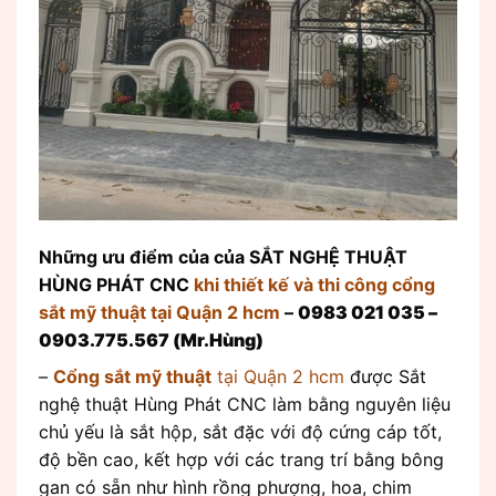
Những ưu điểm của của SẮT NGHỆ THUẬT
HÙNG PHÁT CNC
khi thiết kế và thi công cổng
sắt mỹ thuật tại Quận 2 hcm
–
0983 021 035 –
0903.775.567 (Mr.Hùng)
–
Cổng sắt mỹ thuật
tại Quận 2 hcm
được Sắt
nghệ thuật Hùng Phát CNC làm bằng nguyên liệu
chủ yếu là sắt hộp, sắt đặc với độ cứng cáp tốt,
độ bền cao, kết hợp với các trang trí bằng bông
gan có sẵn như hình rồng phượng, hoa, chim