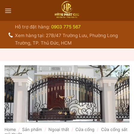
Bỏ
qua
nội
dung
Hỗ trợ đặt hàng:
0903 775 567
Xem hàng tại: 27B/47 Trường Lưu, Phường Long
Trường, TP. Thủ Đức, HCM
Home
/
Sản phẩm
/
Ngoại thất
/
Cửa cổng
/
Cửa cổng sắt