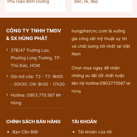
Phú Giáo Bình Dương
bền, rẻ, đẹp
CÔNG TY TNHH TMDV
hungphatcnc.com là xưởng
& SX HÙNG PHÁT
gia công sắt mỹ thuật uy tín
và chất lượng tốt nhất tại Việt
27B/47 Trường Lưu,
Nam
Phường Long Trường, TP.
Thủ Đức, HCM
Chọn mua ngay để nhận
những ưu đãi tốt nhất hoặc
Giờ mở cửa: T2 - T7: 9h00
liên hệ hotline:0903775567
Mr
- 20h30; CN: 8h30 - 17h30
Hùng
Hotline: 0903.775.567 Mr
Hùng
CHÍNH SÁCH BÁN HÀNG
TÀI KHOẢN
Bạn Cần Biết
Tài khoản của tôi