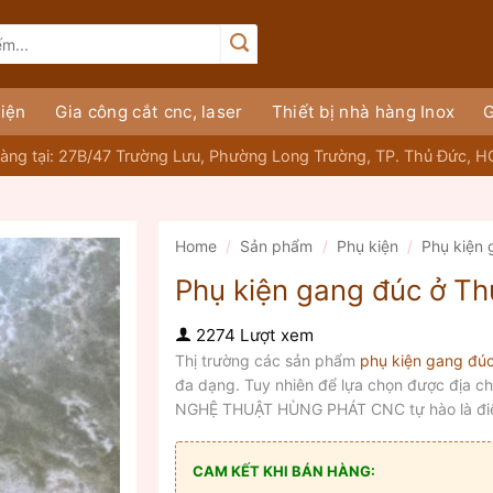
iện
Gia công cắt cnc, laser
Thiết bị nhà hàng Inox
G
àng tại: 27B/47 Trường Lưu, Phường Long Trường, TP. Thủ Đức, 
Home
/
Sản phẩm
/
Phụ kiện
/
Phụ kiện
Phụ kiện gang đúc ở T
2274 Lượt xem
Thị trường các sản phẩm
phụ kiện gang đú
đa dạng. Tuy nhiên để lựa chọn được địa ch
NGHỆ THUẬT HÙNG PHÁT CNC tự hào là điểm
CAM KẾT KHI BÁN HÀNG: