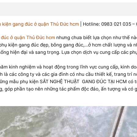
 kiện gang đúc ở quận Thủ Đức hcm
| Hotline: 0983 021 035 –
 đúc ở quận Thủ Đức hcm
nhưng chưa biết lựa chọn như thế 
hụ kiện gang đúc đẹp, bông gang đúc,…ở hcm chất lượng và n
 sống hiện đại và sang trọng. Lựa chọn dịch vụ cung cấp các
kinh nghiệm và hoạt động trong lĩnh vực cung cấp, kinh d
ính là các công ty và các gia đình có nhu cầu thiết kế, trang 
ng mẫu phụ kiện SẮT NGHỆ THUẬT GANG ĐÚC TẠI HCM có tính g
g, góp phần tạo nên những tác phẩm độc đáo, ấn tượng và có gi