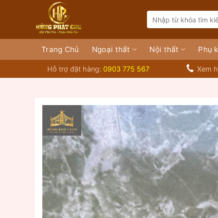
Bỏ
Search
qua
for:
nội
dung
Trang Chủ
Ngoại thất
Nội thất
Phụ k
Hỗ trợ đặt hàng:
0903 775 567
Xem h