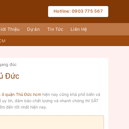
Hotline: 0903 775 567
iới Thiệu
Dự án
Tin Tức
Liên Hệ
HCM
 gang đúc
hủ Đức
c ở quận Thủ Đức hcm
hiện nay cũng khá phổ biến và
ỉ uy tín, đảm bảo chất lượng và nhanh chóng thì SẮT
 đến tốt nhất hiện nay.