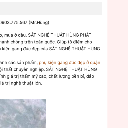
 0903.775.567 (Mr.Hùng)
nào, mua ở đâu. SẮT NGHỆ THUẬT HÙNG PHÁT
hanh chóng trên toàn quốc. Giúp tô điểm cho
 phụ kiện gang đúc đẹp của SẮT NGHỆ THUẬT HÙNG
oanh các sản phẩm,
phụ kiện gang đúc đẹp ở quận
trí nội thất chuyên nghiệp. SẮT NGHỆ THUẬT HÙNG
iá trị thẩm mỹ cao, chất lượng bền bỉ, đáp
á trị nghệ thuật lớn.