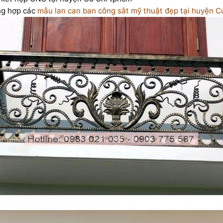
ng hợp các
mẫu lan can ban công sắt mỹ thuật đẹp tại huyện C