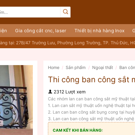
iện
Gia công cắt cnc, laser
Thiết bị nhà hàng Inox
G
àng tại: 27B/47 Trường Lưu, Phường Long Trường, TP. Thủ Đức, 
Home
/
Sản phẩm
/
Ngoại thất
/
Ban cô
Thi công ban công sắt m
2312 Lượt xem
Các nhóm lan can ban công sắt mỹ thuật tạ
1. Lan can sắt mỹ thuật uốn nghệ thuật tại
2. Lan can ban công sắt bụng cong tại huy
3. Lan can ban công sắt mỹ thuật uốn nghệ
CAM KẾT KHI BÁN HÀNG: