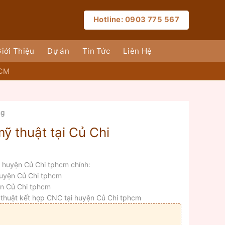
Hotline: 0903 775 567
iới Thiệu
Dự án
Tin Tức
Liên Hệ
HCM
ng
ỹ thuật tại Củ Chi
i huyện Củ Chi tphcm chính:
 huyện Củ Chi tphcm
ện Củ Chi tphcm
 thuật kết hợp CNC tại huyện Củ Chi tphcm