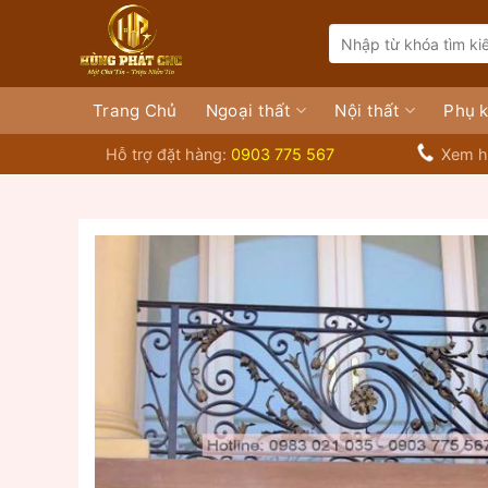
Bỏ
Search
qua
for:
nội
dung
Trang Chủ
Ngoại thất
Nội thất
Phụ k
Hỗ trợ đặt hàng:
0903 775 567
Xem h