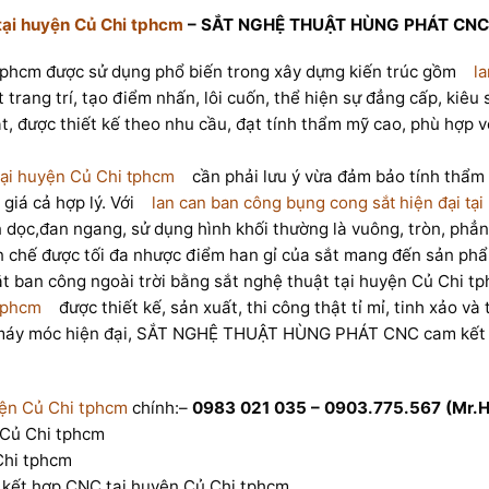
tại huyện Củ Chi tphcm
– SẮT NGHỆ THUẬT HÙNG PHÁT CNC
tphcm được sử dụng phổ biến trong xây dựng kiến trúc gồm
la
ật trang trí, tạo điểm nhấn, lôi cuốn, thể hiện sự đẳng cấp, kiêu
, được thiết kế theo nhu cầu, đạt tính thẩm mỹ cao, phù hợp 
 tại huyện Củ Chi tphcm
cần phải lưu ý vừa đảm bảo tính thẩm 
giá cả hợp lý. Với
lan can ban công bụng cong sắt hiện đại tạ
 dọc,đan ngang, sử dụng hình khối thường là vuông, tròn, phẳn
ạn chế được tối đa nhược điểm han gỉ của sắt mang đến sản phẩ
ắt ban công ngoài trời bằng sắt nghệ thuật tại huyện Củ Chi t
 tphcm
được thiết kế, sản xuất, thi công thật tỉ mỉ, tinh xảo v
 và máy móc hiện đại, SẮT NGHỆ THUẬT HÙNG PHÁT CNC cam kết
yện Củ Chi tphcm
chính:–
0983 021 035 – 0903.775.567 (Mr.
 Củ Chi tphcm
Chi tphcm
 kết hợp CNC tại huyện Củ Chi tphcm