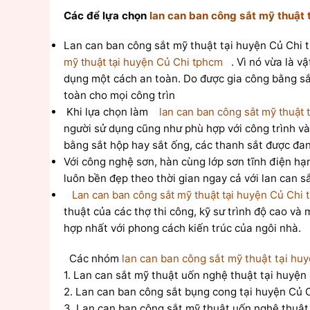
Các để lựa chọn
lan can ban công sắt mỹ thuật 
Lan can ban công sắt mỹ thuật tại huyện Củ Chi 
mỹ thuật tại huyện Củ Chi tphcm
. Vì nó vừa là v
dụng một cách an toàn. Do được gia công bằng sắt
toàn cho mọi công trìn
Khi lựa chọn làm
lan can ban công sắt mỹ thuật
người sử dụng cũng như phù hợp với công trình và 
bằng sắt hộp hay sắt ống, các thanh sắt được đan
Với công nghệ sơn, hàn cùng lớp sơn tĩnh điện h
luôn bền đẹp theo thời gian ngay cả với lan can s
Lan can ban công sắt mỹ thuật tại huyện Củ Chi
thuật của các thợ thi công, kỹ sư trình độ cao
hợp nhất với phong cách kiến trúc của ngôi nhà.
Các nhóm
lan can ban công sắt mỹ thuật tại hu
1. Lan can sắt mỹ thuật uốn nghệ thuật tại huyện
2. Lan can ban công sắt bụng cong tại huyện Củ 
3. Lan can ban công sắt mỹ thuật uốn nghệ thuật