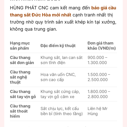
HÙNG PHÁT CNC cam kết mang đến
báo giá cầu
thang sắt Đức Hòa mới nhất
cạnh tranh nhất thị
trường nhờ quy trình sản xuất khép kín tại xưởng,
không qua trung gian.
Hạng mục
Đơn giá tham
Đặc điểm kỹ thuật
sản phẩm
khảo (VNĐ/m)
Cầu thang
Khung sắt, lan can sắt
900.000 –
sắt đơn giản
sơn tĩnh điện
1.300.000
Cầu thang
Hoa văn uốn CNC,
1.500.000 –
sắt nghệ
sơn cao cấp
2.500.000
thuật
Cầu thang
Khung sắt cứng cáp,
1.800.000 –
sắt tay vịn gỗ
tay vịn gỗ căm xe
2.800.000
Cầu thang
Sắt chịu lực, kết cấu
Liên hệ Mr
sắt thoát
bền bỉ (tính theo tầng)
Hùng
hiểm