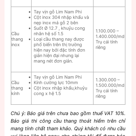
Tay vịn gỗ Lim Nam Phi
Cột inox 304 nhập khẩu và
nẹp inox má gỗ 2 bên
Suốt Ø 12.7 , khuỷu cong
1.100.000 –
Cầu
nhân hệ số 1.5
1.400.000/md
thang
Loại cầu thang nay được
Trụ cái tính
inox
phổ biến trên thị trường
riêng
hiện nay bởi đặc tính đơn
giản hiện đại nhưng lại
mang nét đơn giản.
Tay vịn gỗ Lim Nam Phi
1.300.000 –
Cầu
Kính cường lực 10mm
1.500.000/md
thang
Cột inox nhập khẩu,khuỷu
Trụ cái tính
kính
cong x hệ 1.5
riêng
Chú ý: Báo giá trên chưa bao gồm thuế VAT 10%.
Báo giá thi công cầu thang thoát hiểm trên chỉ
mang tính chất tham khảo. Quý khách có nhu cầu