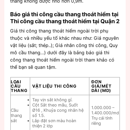
thang không được nhỏ hơn 0,9m.
Báo giá thi công cầu thang thoát hiểm tại
Thi công cầu thang thoát hiểm tại Quận 2
Giá thi công thang thoát hiểm ngoài trời phụ
thuộc và nhiều yếu tố khác nhau như: Giá nguyên
vật liệu (sắt; thép..); Giá nhân công thi công, Quy
mô cầu thang…) dưới đây là bảng báo giá thi
công thang thoát hiểm ngoài trời tham khảo có
thể bạn sẽ quan tậm.
LOẠI
ĐƠN
CẦU
VẬT LIỆU THI CÔNG
GIÁ/MÉT
THANG
DÀI (MD)
Tay vịn sắt không gỉ.
Cột Sắt theo mẫu, Suốt
1.000.000 –
Cầu
Ø16 , Khuỷa cong nhân hệ
1.400.000/md
thang
số 1.5.
Trụ cái tính
sắt
Lắp đặt sơn màu hoàn
riêng
thiện 2 lớp