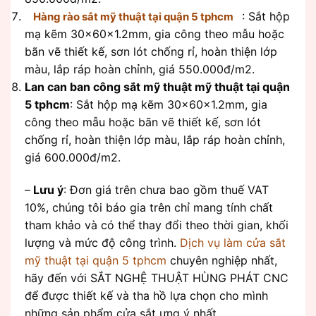
: Sắt hộp
Hàng rào sắt mỹ thuật tại quận 5 tphcm
mạ kẽm 30x60x1.2mm, gia công theo mẫu hoặc
bãn vẽ thiết kế, sơn lót chống rỉ, hoàn thiện lớp
màu, lắp ráp hoàn chỉnh, giá 550.000đ/m2.
Lan can ban công sắt mỹ thuật mỹ thuật tại quận
5 tphcm
: Sắt hộp mạ kẽm 30x60x1.2mm, gia
công theo mẫu hoặc bãn vẽ thiết kế, sơn lót
chống rỉ, hoàn thiện lớp màu, lắp ráp hoàn chỉnh,
giá 600.000đ/m2.
–
Lưu ý
: Đơn giá trên chưa bao gồm thuế VAT
10%, chúng tôi báo gia trên chỉ mang tính chất
tham khảo và có thể thay đổi theo thời gian, khối
lượng và mức độ công trình.
Dịch vụ làm cửa sắt
mỹ thuật tại quận 5 tphcm
chuyên nghiệp nhất,
hãy đến với SẮT NGHỆ THUẬT HÙNG PHÁT CNC
để được thiết kế và tha hồ lựa chọn cho mình
những sản phẩm cửa sắt ưng ý nhất.