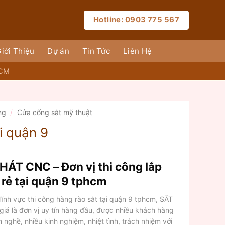
Hotline: 0903 775 567
iới Thiệu
Dự án
Tin Tức
Liên Hệ
HCM
ng
/
Cửa cổng sắt mỹ thuật
i quận 9
T CNC – Đơn vị thi công lắp
á rẻ tại quận 9 tphcm
lĩnh vực thi công hàng rào sắt tại quận 9 tphcm, SẮT
là đơn vị uy tín hàng đầu, được nhiều khách hàng
 nghề, nhiều kinh nghiệm, nhiệt tình, trách nhiệm với