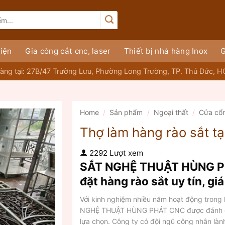
iện
Gia công cắt cnc, laser
Thiết bị nhà hàng Inox
G
àng tại: 27B/47 Trường Lưu, Phường Long Trường, TP. Thủ Đức, 
Home
/
Sản phẩm
/
Ngoại thất
/
Cửa cổ
Thợ làm hàng rào sắt tạ
2292 Lượt xem
SẮT NGHỆ THUẬT HÙNG PHÁ
đặt hàng rào sắt uy tín, gi
Với kinh nghiệm nhiều năm hoạt động trong 
NGHỆ THUẬT HÙNG PHÁT CNC được đánh giá 
lựa chọn. Công ty có đội ngũ công nhân lành