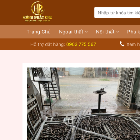
Bỏ
Search
qua
for:
nội
dung
Trang Chủ
Ngoại thất
Nội thất
Phụ k
Hỗ trợ đặt hàng:
0903 775 567
Xem h