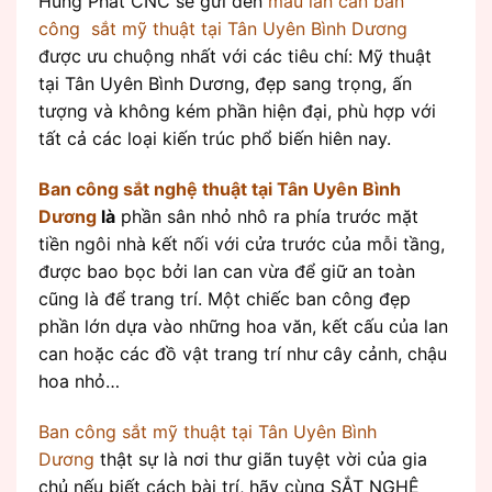
Hùng Phát CNC sẽ gửi đến
mẫu lan can ban
công sắt mỹ thuật tại Tân Uyên Bình Dương
được ưu chuộng nhất với các tiêu chí: Mỹ thuật
tại Tân Uyên Bình Dương, đẹp sang trọng, ấn
tượng và không kém phần hiện đại, phù hợp với
tất cả các loại kiến trúc phổ biến hiên nay.
Ban công sắt nghệ thuật tại Tân Uyên Bình
Dương
là
phần sân nhỏ nhô ra phía trước mặt
tiền ngôi nhà kết nối với cửa trước của mỗi tầng,
được bao bọc bởi lan can vừa để giữ an toàn
cũng là để trang trí. Một chiếc ban công đẹp
phần lớn dựa vào những hoa văn, kết cấu của lan
can hoặc các đồ vật trang trí như cây cảnh, chậu
hoa nhỏ…
Ban công sắt mỹ thuật tại Tân Uyên Bình
Dương
thật sự là nơi thư giãn tuyệt vời của gia
chủ nếu biết cách bài trí, hãy cùng SẮT NGHỆ