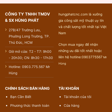
CÔNG TY TNHH TMDV
hungphatcnc.com là xưởng
& SX HÙNG PHÁT
gia công sắt mỹ thuật uy tín
và chất lượng tốt nhất tại Việt
27B/47 Trường Lưu,
Nam
Phường Long Trường, TP.
Thủ Đức, HCM
Chọn mua ngay để nhận
những ưu đãi tốt nhất hoặc
Giờ mở cửa: T2 - T7: 9h00
liên hệ hotline:0903775567
Mr
- 20h30; CN: 8h30 - 17h30
Hùng
Hotline: 0903.775.567 Mr
Hùng
CHÍNH SÁCH BÁN HÀNG
TÀI KHOẢN
Bạn Cần Biết
Tài khoản của tôi
Phương thức thanh toán
Cửa hàng