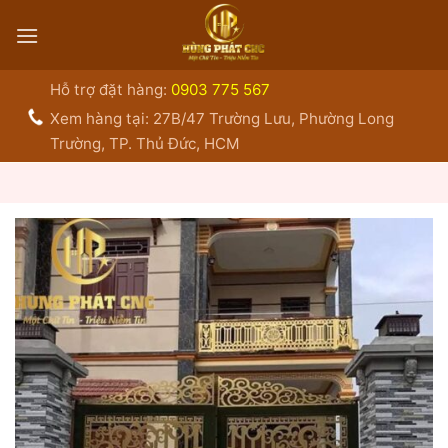
Bỏ
qua
nội
dung
Hỗ trợ đặt hàng:
0903 775 567
Xem hàng tại: 27B/47 Trường Lưu, Phường Long
Trường, TP. Thủ Đức, HCM