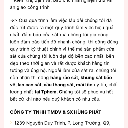
– Kiểm tra, dặm vá, bảo chủ nhà nghiệm thu và
àn giao công trình.
=>> Qua quá trình làm việc lâu dài chúng tôi đã
đúc rút được ra một quy trình làm việc hiệu quả
nhất, đảm bảo cửa sắt mà chúng tôi gia công
luôn đảm bảo tiến độ nhanh chóng, thi công đúng
quy trình kỹ thuật chính vì thế mà sản phẩm cửa
sắt của chúng tôi luôn đạt độ bền cao nhất, bền
đẹp theo thời gian và rất được khách hàng tin
tưởng và ủng hộ. Ngoài làm cửa sắt ra, chúng tôi
còn nhận thi công
hàng rào sắt, khung sắt bảo
vệ, lan can sắt, cầu thang sắt, mái tôn
uy tín, chất
lượng nhất
tại Tphcm. C
húng tôi sẽ phục vụ hết
bất cứ khi nào nếu quý khách có nhu cầu.
CÔNG TY TNHH TMDV & SX HÙNG PHÁT
1239 Nguyễn Duy Trinh, P. Long Trường, Q9,