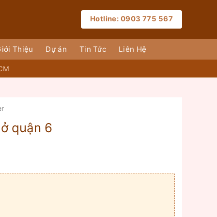
Hotline: 0903 775 567
iới Thiệu
Dự án
Tin Tức
Liên Hệ
HCM
er
 ở quận 6