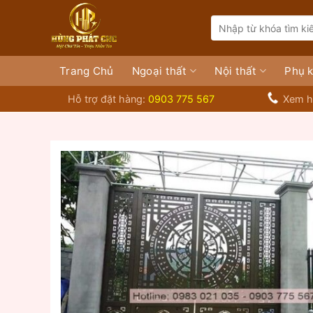
Bỏ
Search
qua
for:
nội
dung
Trang Chủ
Ngoại thất
Nội thất
Phụ k
Hỗ trợ đặt hàng:
0903 775 567
Xem h