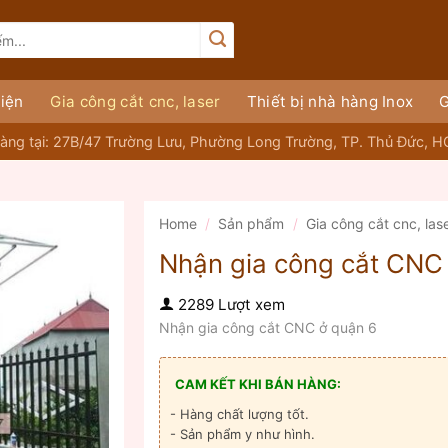
iện
Gia công cắt cnc, laser
Thiết bị nhà hàng Inox
G
àng tại: 27B/47 Trường Lưu, Phường Long Trường, TP. Thủ Đức, 
Home
/
Sản phẩm
/
Gia công cắt cnc, las
Nhận gia công cắt CNC
2289 Lượt xem
Nhận gia công cắt CNC ở quận 6
CAM KẾT KHI BÁN HÀNG:
- Hàng chất lượng tốt.
- Sản phẩm y như hình.