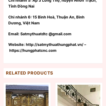
Chi nhánh 5: Ấp 3 Long Thọ, huyện Nhơn Trạch,
Tỉnh Đồng Nai
Chi nhánh 6: 15 Bình Hoà, Thuận An, Bình
Dương, Việt Nam
Email: Satmythuatdtc @gmail.com
Website: http://satmythuathungphat.vn/ –
https://hungphatcnc.com
RELATED PRODUCTS