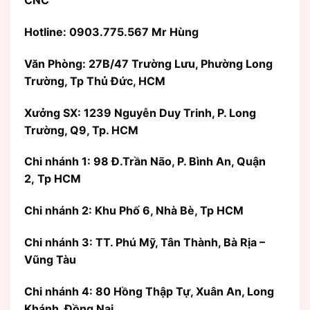
CNC
Hotline: 0903.775.567 Mr Hùng
Văn Phòng:
27B/47 Trường Lưu, Phường Long
Trường, Tp Thủ Đức, HCM
Xưởng SX: 1239 Nguyễn Duy Trinh, P. Long
Trường, Q9, Tp. HCM
Chi nhánh 1: 98 Đ.Trần Não, P. Bình An, Quận
2, Tp HCM
Chi nhánh 2: Khu Phố 6, Nhà Bè, Tp HCM
Chi nhánh 3: TT. Phú Mỹ, Tân Thành, Bà Rịa –
Vũng Tàu
Chi nhánh 4: 80 Hồng Thập Tự, Xuân An, Long
Khánh, Đồng Nai