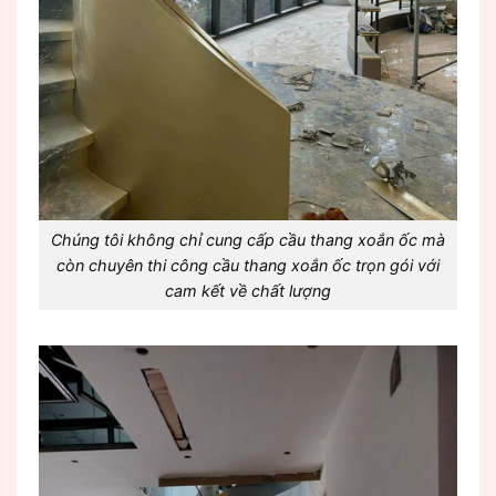
Chúng tôi không chỉ cung cấp cầu thang xoắn ốc mà
còn chuyên thi công cầu thang xoắn ốc trọn gói với
cam kết về chất lượng