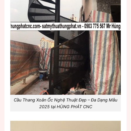
Cầu Thang Xoắn Ốc Nghệ Thuật Đẹp – Đa Dạng Mẫu
2025 tại HÙNG PHÁT CNC