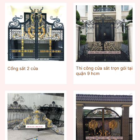
Thi công cửa sắt trọn gói tại
Cổng sắt 2 cửa
quận 9 hcm