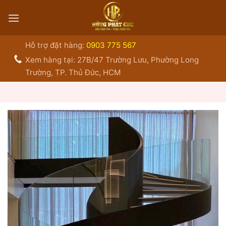
Bỏ
qua
nội
dung
Hỗ trợ đặt hàng:
0903 775 567
Xem hàng tại: 27B/47 Trường Lưu, Phường Long
Trường, TP. Thủ Đức, HCM