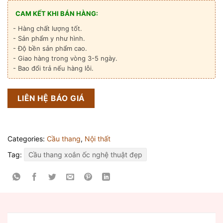
CAM KẾT KHI BÁN HÀNG:
- Hàng chất lượng tốt.
- Sản phẩm y như hình.
- Độ bền sản phẩm cao.
- Giao hàng trong vòng 3-5 ngày.
- Bao đổi trả nếu hàng lỗi.
LIÊN HỆ BÁO GIÁ
Categories:
Cầu thang
,
Nội thất
Tag:
Cầu thang xoắn ốc nghệ thuật đẹp