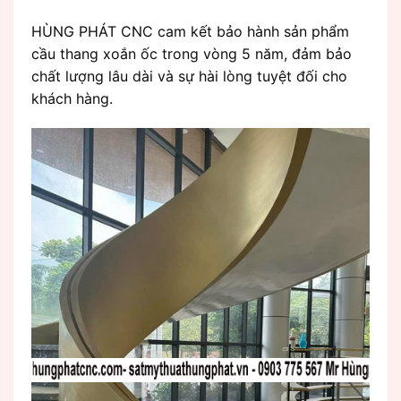
HÙNG PHÁT CNC cam kết bảo hành sản phẩm
cầu thang xoắn ốc trong vòng 5 năm, đảm bảo
chất lượng lâu dài và sự hài lòng tuyệt đối cho
khách hàng.