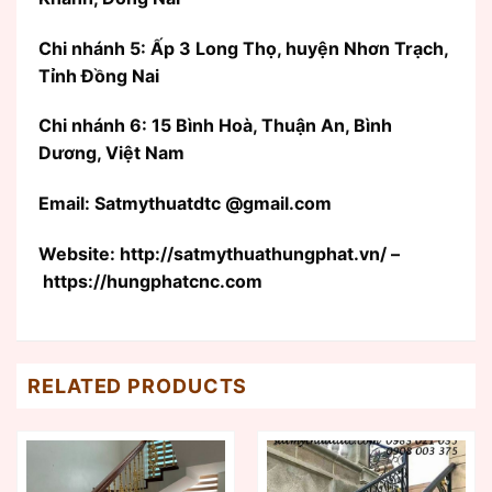
Chi nhánh 5: Ấp 3 Long Thọ, huyện Nhơn Trạch,
Tỉnh Đồng Nai
Chi nhánh 6: 15 Bình Hoà, Thuận An, Bình
Dương, Việt Nam
Email: Satmythuatdtc @gmail.com
Website: http://satmythuathungphat.vn/ –
https://hungphatcnc.com
RELATED PRODUCTS