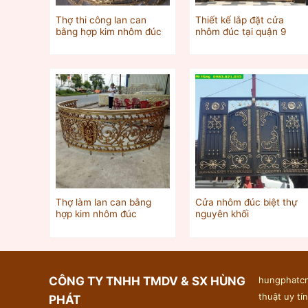
Thợ thi công lan can
Thiết kế lắp đặt cửa
bằng hợp kim nhôm đúc
nhôm đúc tại quận 9
Thợ làm lan can bằng
Cửa nhôm đúc biệt thự
hợp kim nhôm đúc
nguyên khối
CÔNG TY TNHH TMDV & SX HÙNG
hungphatcn
thuật uy tín
PHÁT