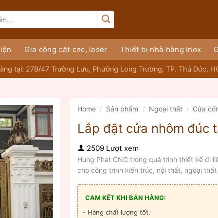
iện
Gia công cắt cnc, laser
Thiết bị nhà hàng Inox
G
àng tại: 27B/47 Trường Lưu, Phường Long Trường, TP. Thủ Đức, 
Home
/
Sản phẩm
/
Ngoại thất
/
Cửa cổ
Lắp đặt cửa nhôm đúc 
2509 Lượt xem
Hùng Phát CNC trong quá trình thiết kế đi li
cho công trình kiến trúc, nội thất, ngoại th
CAM KẾT KHI BÁN HÀNG:
- Hàng chất lượng tốt.