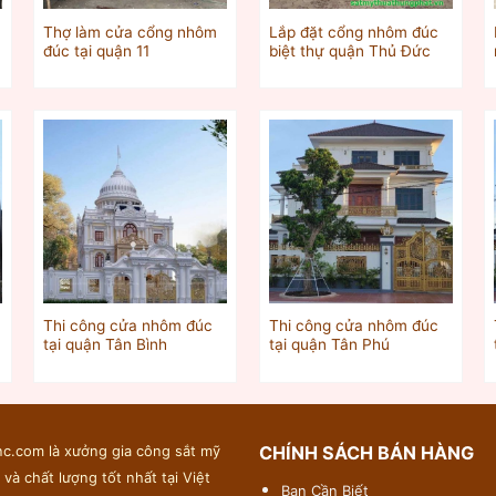
Thợ làm cửa cổng nhôm
Lắp đặt cổng nhôm đúc
đúc tại quận 11
biệt thự quận Thủ Đức
Thi công cửa nhôm đúc
Thi công cửa nhôm đúc
tại quận Tân Bình
tại quận Tân Phú
c.com là xưởng gia công sắt mỹ
CHÍNH SÁCH BÁN HÀNG
 và chất lượng tốt nhất tại Việt
Bạn Cần Biết