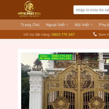
Bỏ
Search
qua
for:
nội
dung
Trang Chủ
Ngoại thất
Nội thất
Phụ k
Hỗ trợ đặt hàng:
0903 775 567
Xem h