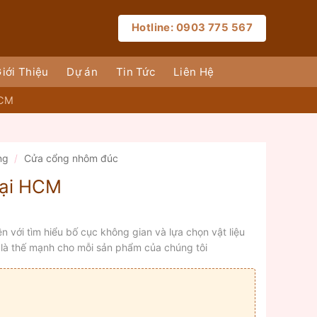
Hotline: 0903 775 567
iới Thiệu
Dự án
Tin Tức
Liên Hệ
HCM
ng
/
Cửa cổng nhôm đúc
tại HCM
ền với tìm hiểu bố cục không gian và lựa chọn vật liệu
ất là thế mạnh cho mỗi sản phẩm của chúng tôi