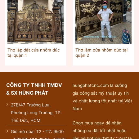
Thợ lắp đặt cửa nhôm đúc
Thợ làm cửa nhôm đúc tại
tại quận 1
quận 2
CÔNG TY TNHH TMDV
hungphatcnc.com là xưởng
& SX HÙNG PHÁT
gia công sắt mỹ thuật uy tín
và chất lượng tốt nhất tại Việt
27B/47 Trường Lưu,
Nam
Phường Long Trường, TP.
Thủ Đức, HCM
Chọn mua ngay để nhận
những ưu đãi tốt nhất hoặc
Giờ mở cửa: T2 - T7: 9h00
liên hệ hotline:0903775567
Mr