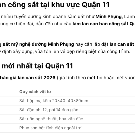
n công sắt tại khu vực Quận 11
i nhiều tuyến đường kinh doanh sầm uất như
Minh Phụng
, Lãnh
hung cư hiện đại, dẫn đến nhu cầu
làm lan can ban công sắt Q
ng sắt mỹ nghệ đường Minh Phụng
hay cần lắp đặt
lan can sắ
định xây dựng, vừa tôn lên vẻ đẹp riêng biệt của công trình.
 mới nhất tại Quận 11
báo giá lan can sắt 2026
(giá tính theo mét tới hoặc mét vuô
Quy cách vật tư
Sắt hộp mạ kẽm 20×40, 40x80mm
Sắt đặc phi 12, phi 14 đơn giản
Sắt uốn nghệ thuật, hoa văn đúc
Phun sơn bột tĩnh điện ngoài trời