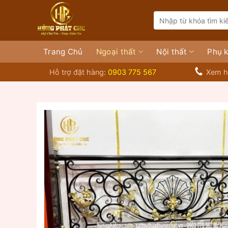
Bỏ
Search
qua
for:
nội
dung
Trang Chủ
Ngoại thất
Nội thất
Phụ k
Hỗ trợ đặt hàng:
0903 775 567
Xem h