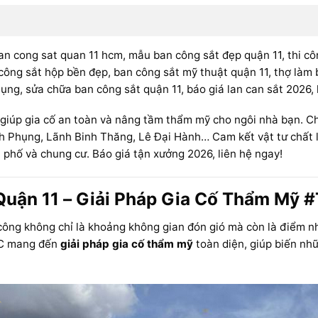
ban cong sat quan 11 hcm, mẫu ban công sắt đẹp quận 11, thi c
 công sắt hộp bền đẹp, ban công sắt mỹ thuật quận 11, thợ làm 
ụng, sửa chữa ban công sắt quận 11, báo giá lan can sắt 2026,
giúp gia cố an toàn và nâng tầm thẩm mỹ cho ngôi nhà bạn. Ch
inh Phụng, Lãnh Binh Thăng, Lê Đại Hành… Cam kết vật tư chất 
 phố và chung cư. Báo giá tận xưởng 2026, liên hệ ngay!
Quận 11 – Giải Pháp Gia Cố Thẩm Mỹ 
 công không chỉ là khoảng không gian đón gió mà còn là điểm n
C mang đến
giải pháp gia cố thẩm mỹ
toàn diện, giúp biến n