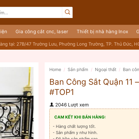
iện
Gia công cắt cnc, laser
Thiết bị nhà hàng Inox
G
àng tại: 27B/47 Trường Lưu, Phường Long Trường, TP. Thủ Đức, 
Home
/
Sản phẩm
/
Ngoại thất
/
Ban cô
Ban Công Sắt Quận 11 
#TOP1
2046 Lượt xem
CAM KẾT KHI BÁN HÀNG:
- Hàng chất lượng tốt.
- Sản phẩm y như hình.
- Độ bền sản phẩm cao.