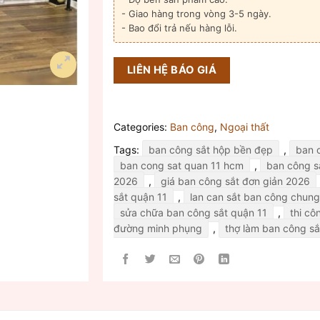
- Giao hàng trong vòng 3-5 ngày.
- Bao đổi trả nếu hàng lỗi.
LIÊN HỆ BÁO GIÁ
Categories:
Ban công
,
Ngoại thất
Tags:
ban công sắt hộp bền đẹp
,
ban 
ban cong sat quan 11 hcm
,
ban công sắ
2026
,
giá ban công sắt đơn giản 2026
sắt quận 11
,
lan can sắt ban công chung
sửa chữa ban công sắt quận 11
,
thi cô
đường minh phụng
,
thợ làm ban công sắ