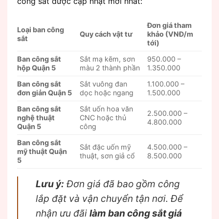
công sắt được cập nhật mới nhất:
Đơn giá tham
Loại ban công
Quy cách vật tư
khảo (VNĐ/m
sắt
tới)
Ban công sắt
Sắt mạ kẽm, sơn
950.000 –
hộp Quận 5
màu 2 thành phần
1.350.000
Ban công sắt
Sắt vuông đan
1.100.000 –
đơn giản Quận 5
dọc hoặc ngang
1.500.000
Ban công sắt
Sắt uốn hoa văn
2.500.000 –
nghệ thuật
CNC hoặc thủ
4.800.000
Quận 5
công
Ban công sắt
Sắt đặc uốn mỹ
4.500.000 –
mỹ thuật Quận
thuật, sơn giả cổ
8.500.000
5
Lưu ý:
Đơn giá đã bao gồm công
lắp đặt và vận chuyển tận nơi. Để
nhận ưu đãi
làm ban công sắt giá