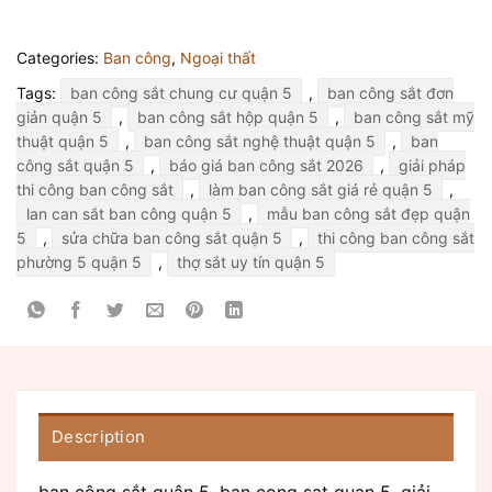
Categories:
Ban công
,
Ngoại thất
Tags:
ban công sắt chung cư quận 5
,
ban công sắt đơn
giản quận 5
,
ban công sắt hộp quận 5
,
ban công sắt mỹ
thuật quận 5
,
ban công sắt nghệ thuật quận 5
,
ban
công sắt quận 5
,
báo giá ban công sắt 2026
,
giải pháp
thi công ban công sắt
,
làm ban công sắt giá rẻ quận 5
,
lan can sắt ban công quận 5
,
mẫu ban công sắt đẹp quận
5
,
sửa chữa ban công sắt quận 5
,
thi công ban công sắt
phường 5 quận 5
,
thợ sắt uy tín quận 5
Description
ban công sắt quận 5, ban cong sat quan 5, giải