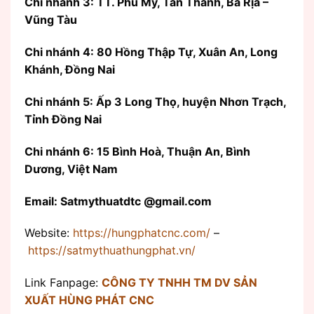
Chi nhánh 3: TT. Phú Mỹ, Tân Thành, Bà Rịa –
Vũng Tàu
Chi nhánh 4: 80 Hồng Thập Tự, Xuân An, Long
Khánh, Đồng Nai
Chi nhánh 5: Ấp 3 Long Thọ, huyện Nhơn Trạch,
Tỉnh Đồng Nai
Chi nhánh 6: 15 Bình Hoà, Thuận An, Bình
Dương, Việt Nam
Email: Satmythuatdtc @gmail.com
Website:
https://hungphatcnc.com/
–
https://satmythuathungphat.vn/
Link Fanpage:
CÔNG TY TNHH TM DV SẢN
XUẤT HÙNG PHÁT CNC