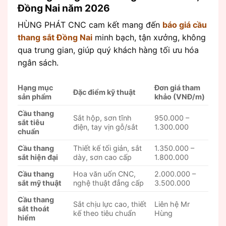
Đồng Nai năm 2026
HÙNG PHÁT CNC cam kết mang đến
báo giá cầu
thang sắt Đồng Nai
minh bạch, tận xưởng, không
qua trung gian, giúp quý khách hàng tối ưu hóa
ngân sách.
Hạng mục
Đơn giá tham
Đặc điểm kỹ thuật
sản phẩm
khảo (VNĐ/m)
Cầu thang
Sắt hộp, sơn tĩnh
950.000 –
sắt tiêu
điện, tay vịn gỗ/sắt
1.300.000
chuẩn
Cầu thang
Thiết kế tối giản, sắt
1.350.000 –
sắt hiện đại
dày, sơn cao cấp
1.800.000
Cầu thang
Hoa văn uốn CNC,
2.000.000 –
sắt mỹ thuật
nghệ thuật đẳng cấp
3.500.000
Cầu thang
Sắt chịu lực cao, thiết
Liên hệ Mr
sắt thoát
kế theo tiêu chuẩn
Hùng
hiểm