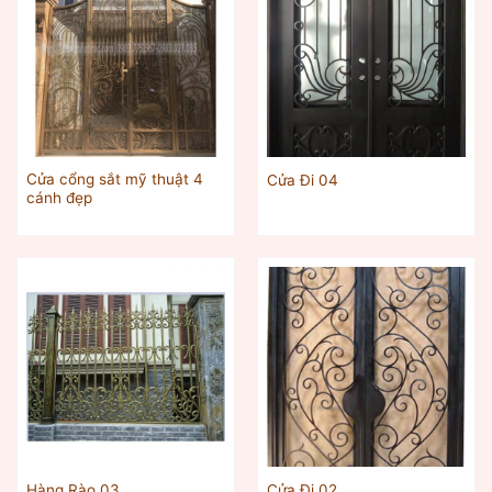
Cửa cổng sắt mỹ thuật 4
Cửa Đi 04
cánh đẹp
Hàng Rào 03
Cửa Đi 02