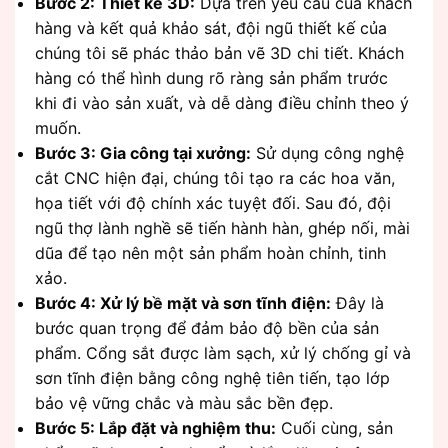
Bước 2: Thiết kế 3D:
Dựa trên yêu cầu của khách
hàng và kết quả khảo sát, đội ngũ thiết kế của
chúng tôi sẽ phác thảo bản vẽ 3D chi tiết. Khách
hàng có thể hình dung rõ ràng sản phẩm trước
khi đi vào sản xuất, và dễ dàng điều chỉnh theo ý
muốn.
Bước 3: Gia công tại xưởng:
Sử dụng công nghệ
cắt CNC hiện đại, chúng tôi tạo ra các hoa văn,
họa tiết với độ chính xác tuyệt đối. Sau đó, đội
ngũ thợ lành nghề sẽ tiến hành hàn, ghép nối, mài
dũa để tạo nên một sản phẩm hoàn chỉnh, tinh
xảo.
Bước 4: Xử lý bề mặt và sơn tĩnh điện:
Đây là
bước quan trọng để đảm bảo độ bền của sản
phẩm. Cổng sắt được làm sạch, xử lý chống gỉ và
sơn tĩnh điện bằng công nghệ tiên tiến, tạo lớp
bảo vệ vững chắc và màu sắc bền đẹp.
Bước 5: Lắp đặt và nghiệm thu:
Cuối cùng, sản