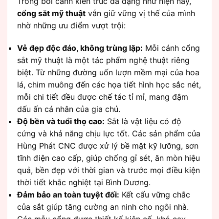
Trong bối cảnh kiến trúc đa dạng như hiện nay,
cổng sắt mỹ thuật
vẫn giữ vững vị thế của mình
nhờ những ưu điểm vượt trội:
Vẻ đẹp độc đáo, không trùng lặp:
Mỗi cánh cổng
sắt mỹ thuật là một tác phẩm nghệ thuật riêng
biệt. Từ những đường uốn lượn mềm mại của hoa
lá, chim muông đến các họa tiết hình học sắc nét,
mỗi chi tiết đều được chế tác tỉ mỉ, mang đậm
dấu ấn cá nhân của gia chủ.
Độ bền và tuổi thọ cao:
Sắt là vật liệu có độ
cứng và khả năng chịu lực tốt. Các sản phẩm của
Hùng Phát CNC được xử lý bề mặt kỹ lưỡng, sơn
tĩnh điện cao cấp, giúp chống gỉ sét, ăn mòn hiệu
quả, bền đẹp với thời gian và trước mọi điều kiện
thời tiết khắc nghiệt tại Bình Dương.
Đảm bảo an toàn tuyệt đối:
Kết cấu vững chắc
của sắt giúp tăng cường an ninh cho ngôi nhà.
Các mẫu cổng được thiết kế kiên cố, khó cạy