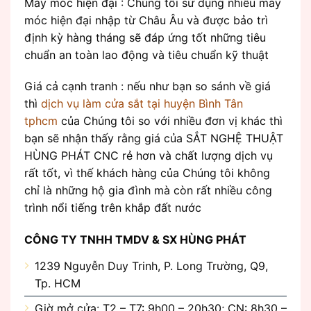
Máy móc hiện đại : Chúng tôi sử dụng nhiều máy
móc hiện đại nhập từ Châu Âu và được bảo trì
định kỳ hàng tháng sẽ đáp ứng tốt những tiêu
chuẩn an toàn lao động và tiêu chuẩn kỹ thuật
Giá cả cạnh tranh : nếu như bạn so sánh về giá
thì
dịch vụ làm cửa sắt tại huyện Bình Tân
tphcm
của Chúng tôi so với nhiều đơn vị khác thì
bạn sẽ nhận thấy rằng giá của SẮT NGHỆ THUẬT
HÙNG PHÁT CNC rẻ hơn và chất lượng dịch vụ
rất tốt, vì thế khách hàng của Chúng tôi không
chỉ là những hộ gia đình mà còn rất nhiều công
trình nổi tiếng trên khắp đất nước
CÔNG TY TNHH TMDV & SX HÙNG PHÁT
1239 Nguyễn Duy Trinh, P. Long Trường, Q9,
Tp. HCM
Giờ mở cửa: T2 – T7: 9h00 – 20h30; CN: 8h30 –