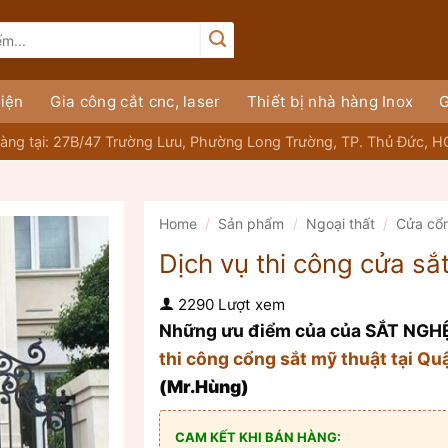
iện
Gia công cắt cnc, laser
Thiết bị nhà hàng Inox
G
àng tại: 27B/47 Trường Lưu, Phường Long Trường, TP. Thủ Đức, 
Home
/
Sản phẩm
/
Ngoại thất
/
Cửa cổ
Dịch vụ thi công cửa sắt
2290 Lượt xem
Những ưu điểm của của SẮT NG
thi công cổng sắt mỹ thuật tại Q
(Mr.Hùng)
CAM KẾT KHI BÁN HÀNG: