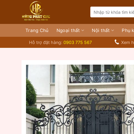
Bỏ
Search
qua
for:
nội
dung
Trang Chủ
Ngoại thất
Nội thất
Phụ k
Hỗ trợ đặt hàng:
0903 775 567
Xem h