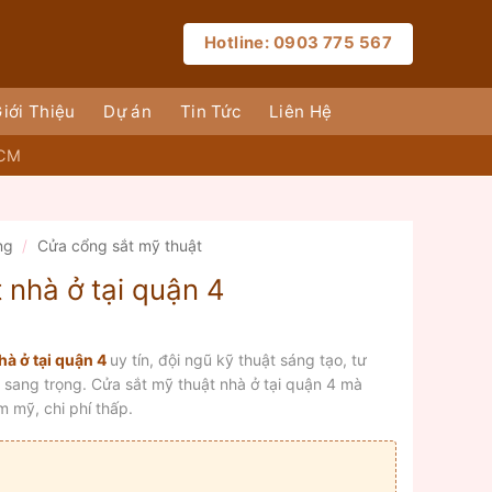
Hotline: 0903 775 567
iới Thiệu
Dự án
Tin Tức
Liên Hệ
HCM
ng
/
Cửa cổng sắt mỹ thuật
t nhà ở tại quận 4
hà ở tại quận 4
uy tín, đội ngũ kỹ thuật sáng tạo, tư
, sang trọng. Cửa sắt mỹ thuật nhà ở tại quận 4 mà
 mỹ, chi phí thấp.