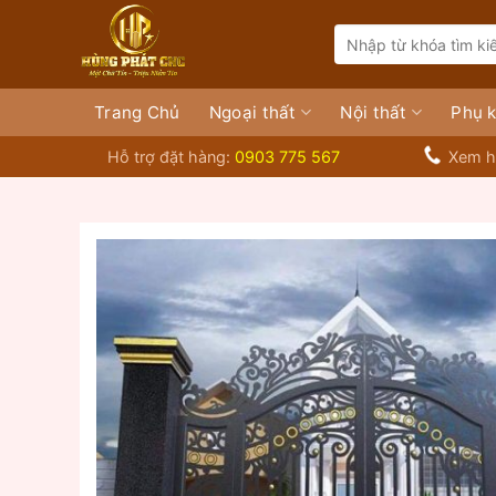
Bỏ
Search
qua
for:
nội
dung
Trang Chủ
Ngoại thất
Nội thất
Phụ k
Hỗ trợ đặt hàng:
0903 775 567
Xem h