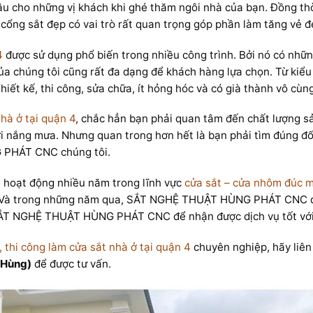
đầu cho những vị khách khi ghé thăm ngôi nhà của bạn. Đồng th
 cổng sắt đẹp có vai trò rất quan trọng góp phần làm tăng vẻ đẹ
4
được sử dụng phổ biến trong nhiều công trình. Bởi nó có nhữn
ủa chúng tôi cũng rất đa dạng để khách hàng lựa chọn. Từ kiểu
iết kế, thi công, sửa chữa, ít hỏng hóc và có già thành vô cùng
hà ở tại quận 4
, chắc hẳn bạn phải quan tâm đến chất lượng sả
với nắng mưa. Nhưng quan trong hơn hết là bạn phải tìm đúng đố
 PHÁT CNC chúng tôi.
hoạt động nhiều năm trong lĩnh vực
cửa sắt – cửa nhôm đúc m
ình. Và trong những năm qua, SẮT NGHỆ THUẬT HÙNG PHÁT CNC đ
 SẮT NGHỆ THUẬT HÙNG PHÁT CNC để nhận được dịch vụ tốt với 
ế, thi công làm cửa sắt nhà ở tại quận 4
chuyên nghiệp, hãy li
.Hùng)
để được tư vấn.