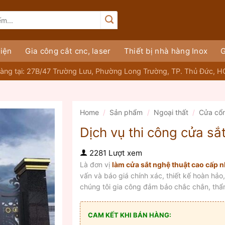
iện
Gia công cắt cnc, laser
Thiết bị nhà hàng Inox
G
àng tại: 27B/47 Trường Lưu, Phường Long Trường, TP. Thủ Đức, 
Home
/
Sản phẩm
/
Ngoại thất
/
Cửa cổ
Dịch vụ thi công cửa sắ
2281 Lượt xem
Là đơn vị
làm cửa sắt nghệ thuật cao cấp n
vấn và báo giá chính xác, thiết kế hoàn hảo
chúng tôi gia công đảm bảo chắc chắn, thẩm
CAM KẾT KHI BÁN HÀNG: