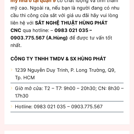
mỹ
nhà ở tại quận 9
có chất lượng và tính thẩm
mỹ cao. Ngoài ra, nếu bạn là người đang có nhu
cầu thi công cửa sắt với giá ưu đãi hãy vui lòng
liên hệ với
SẮT NGHỆ THUẬT HÙNG PHÁT
CNC
qua hotline: –
0983 021 035 –
0903.775.567 (A.Hùng)
để được tư vấn tốt
nhất.
CÔNG TY TNHH TMDV & SX HÙNG PHÁT
1239 Nguyễn Duy Trinh, P. Long Trường, Q9,
Tp. HCM
Giờ mở cửa: T2 – T7: 9h00 – 20h30; CN: 8h30 –
17h30
Hotline: 0983 021 035 – 0903.775.567