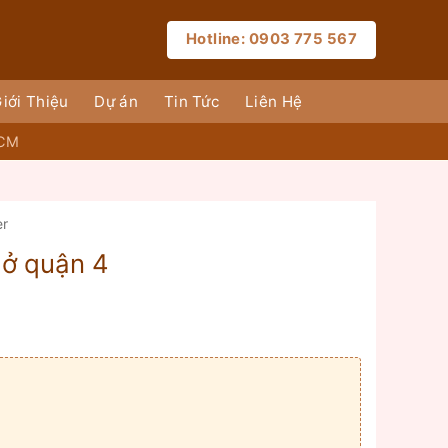
Hotline: 0903 775 567
iới Thiệu
Dự án
Tin Tức
Liên Hệ
HCM
er
 ở quận 4