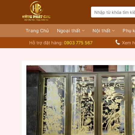
Bỏ
Search
qua
for:
nội
dung
Trang Chủ
Ngoại thất
Nội thất
Phụ k
Hỗ trợ đặt hàng:
0903 775 567
Xem h