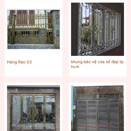
khung bảo vệ cửa sổ đẹp tp
Hàng Rào 03
hcm