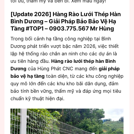
tối ưu, thẩm mỹ và bền bỉ. Xem mẫu ngay!
[Update 2026] Hàng Rào Lưới Thép Hàn
Bình Dương – Giải Pháp Bảo Bảo Vệ Hạ
Tầng #TOP1 – 0903.775.567 Mr Hùng
Trong bối cảnh hạ tầng công nghiệp tại Bình
Dương phát triển vượt bậc năm 2026, việc thiết
lập hệ thống rào chắn an ninh cho các dự án là
ưu tiên hàng đầu.
Hàng rào lưới thép hàn Bình
Dương
của Hùng Phát CNC mang đến
giải pháp
bảo vệ hạ tầng
toàn diện, từ các khu công nghiệp
quy mô lớn đến các khu kho bãi dân dụng, đảm
bảo tính bền vững, thẩm mỹ và đáp ứng mọi tiêu
chuẩn kỹ thuật hiện đại.