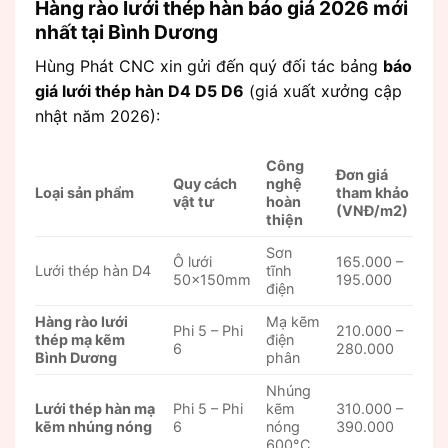
Hàng rào lưới thép hàn báo giá 2026 mới
nhất tại Bình Dương
Hùng Phát CNC xin gửi đến quý đối tác bảng
báo
giá lưới thép hàn D4 D5 D6
(giá xuất xưởng cập
nhật năm 2026):
Công
Đơn giá
Quy cách
nghệ
Loại sản phẩm
tham khảo
vật tư
hoàn
(VNĐ/m2)
thiện
Sơn
Ô lưới
165.000 –
Lưới thép hàn D4
tĩnh
50x150mm
195.000
điện
Hàng rào lưới
Mạ kẽm
Phi 5 – Phi
210.000 –
thép mạ kẽm
điện
6
280.000
Bình Dương
phân
Nhúng
Lưới thép hàn mạ
Phi 5 – Phi
kẽm
310.000 –
kẽm nhúng nóng
6
nóng
390.000
600°C