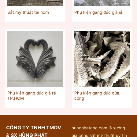
Sắt mỹ thuật tại hcm
Phụ kiện gang đúc giá sỉ
Phụ kiện gang đúc giá rẻ
Phụ kiện gang đúc cửa,
TP.HCM
cổng
CÔNG TY TNHH TMDV
hungphatcnc.com là xưởng
& SX HÙNG PHÁT
gia công sắt mỹ thuật uy tín