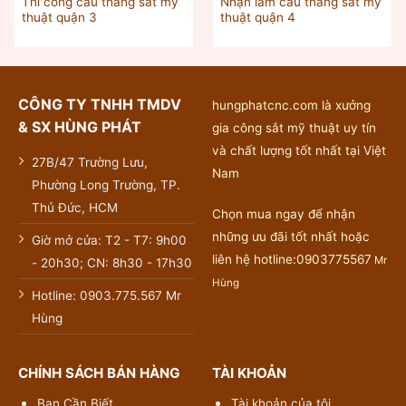
Thi công cầu thang sắt mỹ
Nhận làm cầu thang sắt mỹ
thuật quận 3
thuật quận 4
CÔNG TY TNHH TMDV
hungphatcnc.com là xưởng
& SX HÙNG PHÁT
gia công sắt mỹ thuật uy tín
và chất lượng tốt nhất tại Việt
27B/47 Trường Lưu,
Nam
Phường Long Trường, TP.
Thủ Đức, HCM
Chọn mua ngay để nhận
những ưu đãi tốt nhất hoặc
Giờ mở cửa: T2 - T7: 9h00
liên hệ hotline:0903775567
Mr
- 20h30; CN: 8h30 - 17h30
Hùng
Hotline: 0903.775.567 Mr
Hùng
CHÍNH SÁCH BÁN HÀNG
TÀI KHOẢN
Bạn Cần Biết
Tài khoản của tôi