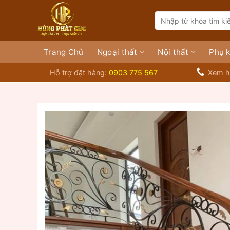
Bỏ
Search
qua
for:
nội
dung
Trang Chủ
Ngoại thất
Nội thất
Phụ k
Hỗ trợ đặt hàng:
0903 775 567
Xem h