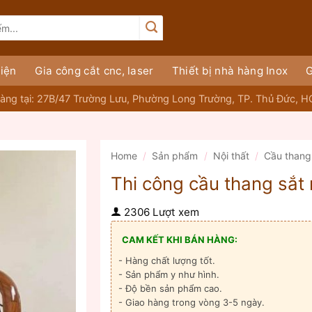
iện
Gia công cắt cnc, laser
Thiết bị nhà hàng Inox
G
àng tại: 27B/47 Trường Lưu, Phường Long Trường, TP. Thủ Đức, 
Home
/
Sản phẩm
/
Nội thất
/
Cầu thang
Thi công cầu thang sắt
2306 Lượt xem
CAM KẾT KHI BÁN HÀNG:
- Hàng chất lượng tốt.
- Sản phẩm y như hình.
- Độ bền sản phẩm cao.
- Giao hàng trong vòng 3-5 ngày.