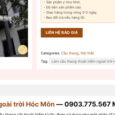
- Sản phẩm y như hình.
- Độ bền sản phẩm cao.
- Giao hàng trong vòng 3-5 ngày.
- Bao đổi trả nếu hàng lỗi.
LIÊN HỆ BÁO GIÁ
Categories:
Cầu thang
,
Nội thất
Tag:
Làm cầu thang thoát hiểm ngoài trời 
goài trời Hóc Môn
‎ — 0903.775.567
ầu thang sắt thoát hiểm từ lâu được sử dụng như một nhân tố th