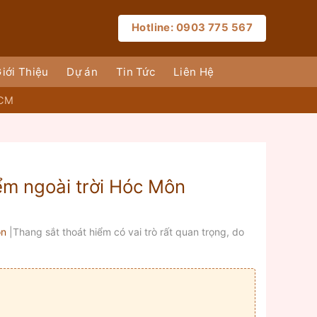
Hotline: 0903 775 567
iới Thiệu
Dự án
Tin Tức
Liên Hệ
HCM
m ngoài trời Hóc Môn‎
ôn
|Thang sắt thoát hiểm có vai trò rất quan trọng, do