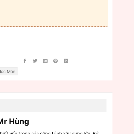
Hóc Môn‎
 Mr Hùng
iết yếu trong các công trình xây dựng lớn. Bởi