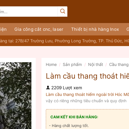
iện
Gia công cắt cnc, laser
Thiết bị nhà hàng Inox
G
àng tại: 27B/47 Trường Lưu, Phường Long Trường, TP. Thủ Đức, 
Home
/
Sản phẩm
/
Nội thất
/
Cầu thang
Làm cầu thang thoát hiể
2209 Lượt xem
Làm cầu thang thoát hiểm ngoài trời Hóc M
vậy có riêng những tiêu chuẩn và quy định
CAM KẾT KHI BÁN HÀNG:
- Hàng chất lượng tốt.