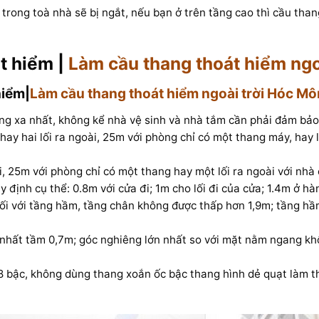
 trong toà nhà sẽ bị ngắt, nếu bạn ở trên tầng cao thì cầu tha
t hiểm |
Làm cầu thang thoát hiểm ngo
hiểm|
Làm cầu thang thoát hiểm ngoài trời Hóc Mô
ng xa nhất, không kể nhà vệ sinh và nhà tắm cần phải đảm bảo
ay hai lối ra ngoài, 25m với phòng chỉ có một thang máy, hay lố
, 25m với phòng chỉ có một thang hay một lối ra ngoài với nhà 
 định cụ thể: 0.8m với cửa đi; 1m cho lối đi của cửa; 1.4m ở hà
 đối với tầng hầm, tầng chân không được thấp hơn 1,9m; tầng h
nhất tầm 0,7m; góc nghiêng lớn nhất so với mặt nằm ngang khô
8 bậc, không dùng thang xoắn ốc bậc thang hình dẻ quạt làm t